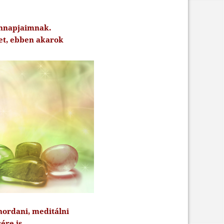
ennapjaimnak.
et, ebben akarok
hordani, meditálni
ére is.