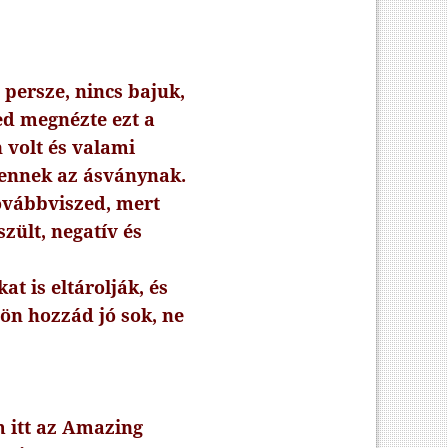
g persze, nincs bajuk,
ted megnézte ezt a
 volt és valami
t ennek az ásványnak.
továbbviszed, mert
zült, negatív és
at is eltárolják, és
jön hozzád jó sok, ne
am itt az Amazing