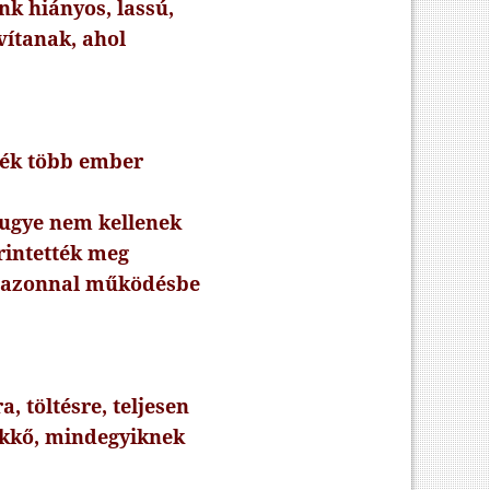
nk hiányos, lassú,
vítanak, ahol
tték több ember
 ugye nem kellenek
rintették meg
, azonnal működésbe
, töltésre, teljesen
okkő, mindegyiknek