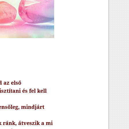
 az első
ztítani és fel kell
ensőleg, mindjárt
 ránk, átveszik a mi