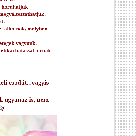
, hordhatjuk
 megváltoztathatjuk,
t.
ret alkotnak, melyben
betegek vagyunk.
tétikai hatással bírnak
 teli csodát…vagyis
k ugyanaz is, nem