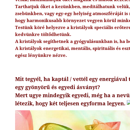
Tarthatjuk őket a kezünkben, meditálhatunk velük
zsebünkben, vagy egy-egy helyiség atmoszféráját is
hogy harmonikusabb környezet vegyen körül minke
Testünk köré helyezve a kristályok speciális erőte
kedvünkre töltődhetünk.
A kristályok segíthetnek a gyógyulásunkban is, ha 
A kristályok energetikai, mentális, spirituális és esz
egész lényünkre nézve.
Mit tegyél, ha kaptál / vettél egy energiával
egy gyönyörű és egyedi ásványt?
Mert ugye mindegyik egyedi, még ha a nevü
létezik, hogy két teljesen egyforma legyen.