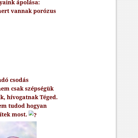
yaink ápolása:
a, mert vannak porózus
radó csodás
 nem csak szépségük
ük, hívogatnak Téged.
nem tudod hogyan
ítek most.