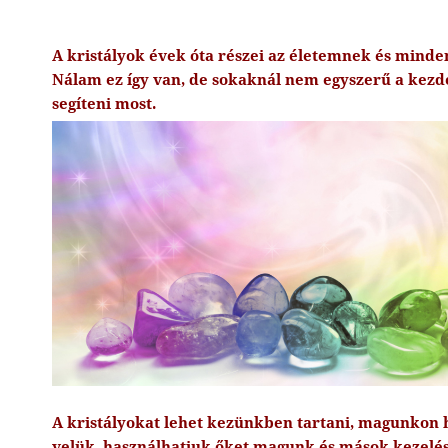
A kristályok évek óta részei az életemnek és mind
Nálam ez így van, de sokaknál nem egyszerű a kezd
segíteni most.
A kristályokat lehet kezünkben tartani, magunkon 
velük, használhatjuk őket magunk és mások kezelés