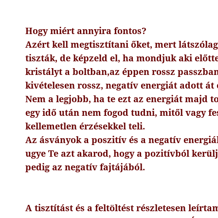
Hogy miért annyira fontos?
Azért kell megtisztítani őket, mert látszóla
tiszták, de képzeld el, ha mondjuk aki előt
kristályt a boltban,az éppen rossz passzban
kivételesen rossz, negatív energiát adott á
Nem a legjobb, ha te ezt az energiát majd 
egy idő után nem fogod tudni, mitől vagy fes
kellemetlen érzésekkel teli.
Az ásványok a poszitív és a negatív energiák
ugye Te azt akarod, hogy a pozitívból kerül
pedig az negatív fajtájából.
A tisztítást és a feltöltést részletesen leírt