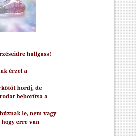
rzéseidre hallgass!
nak érzel a
kötőt hordj, de
rodat beborítsa a
 húznak le, nem vagy
, hogy erre van