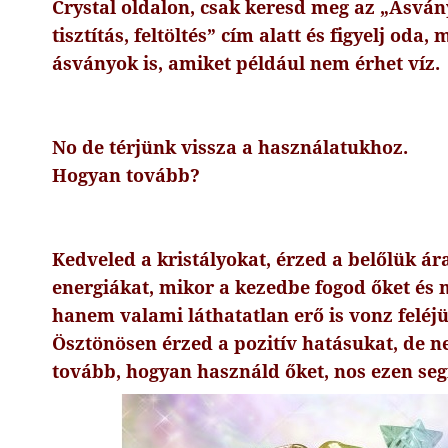
Crystal oldalon, csak keresd meg az „Ásván
tisztítás, feltöltés” cím alatt és figyelj od
ásványok is, amiket például nem érhet víz.
No de térjünk vissza a használatukhoz.
Hogyan tovább?
Kedveled a kristályokat, érzed a belőlük á
energiákat, mikor a kezedbe fogod őket és
hanem valami láthatatlan erő is vonz feléj
Ösztönösen érzed a pozitív hatásukat, de 
tovább, hogyan használd őket, nos ezen seg