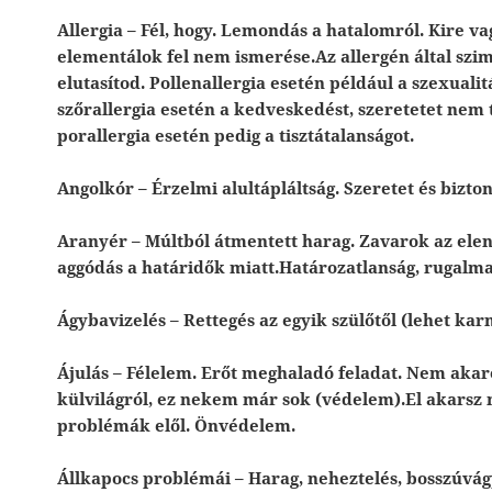
Allergia – Fél, hogy. Lemondás a hatalomról. Kire v
elementálok fel nem ismerése.Az allergén által szim
elutasítod. Pollenallergia esetén például a szexuali
szőrallergia esetén a kedveskedést, szeretetet nem 
porallergia esetén pedig a tisztátalanságot.
Angolkór – Érzelmi alultápláltság. Szeretet és bizto
Aranyér – Múltból átmentett harag. Zavarok az elen
aggódás a határidők miatt.Határozatlanság, rugalma
Ágybavizelés – Rettegés az egyik szülőtől (lehet ka
Ájulás – Félelem. Erőt meghaladó feladat. Nem aka
külvilágról, ez nekem már sok (védelem).El akarsz 
problémák elől. Önvédelem.
Állkapocs problémái – Harag, neheztelés, bosszúvágy