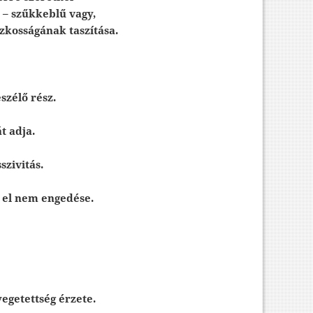
. – szűkkeblű vagy,
szkosságának taszítása.
szélő rész.
t adja.
szivitás.
e el nem engedése.
yegetettség érzete.