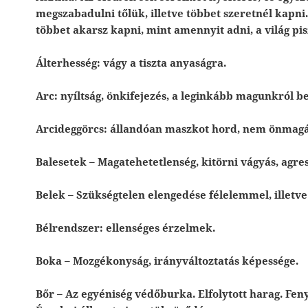
megszabadulni tőlük, illetve többet szeretnél kapni
többet akarsz kapni, mint amennyit adni, a világ pi
Álterhesség: vágy a tiszta anyaságra.
Arc: nyíltság, önkifejezés, a leginkább magunkról be
Arcideggörcs: állandóan maszkot hord, nem önmagá
Balesetek – Magatehetetlenség, kitörni vágyás, agres
Belek – Szükségtelen elengedése félelemmel, illetv
Bélrendszer: ellenséges érzelmek.
Boka – Mozgékonyság, irányváltoztatás képessége.
Bőr – Az egyéniség védőburka. Elfolytott harag. Fen