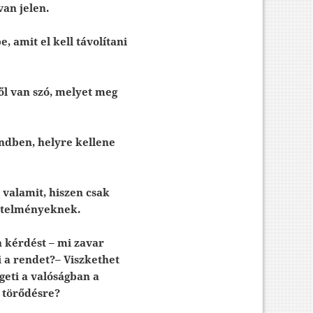
van jelen.
, amit el kell távolítani
ől van szó, melyet meg
endben, helyre kellene
l valamit, hiszen csak
vetelményeknek.
 kérdést – mi zavar
 a rendet?
– Viszkethet
eti a valóságban a
a törődésre?