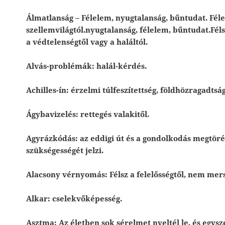
Álmatlanság – Félelem, nyugtalanság, bűntudat. Fél
szellemvilágtól.nyugtalanság, félelem, bűntudat.Félsz
a védtelenségtől vagy a haláltól.
Alvás-problémák: halál-kérdés.
Achilles-ín: érzelmi túlfeszítettség, földhözragadtság
Ágybavizelés: rettegés valakitől.
Agyrázkódás: az eddigi út és a gondolkodás megtöré
szükségességét jelzi.
Alacsony vérnyomás: Félsz a felelősségtől, nem mer
Alkar: cselekvőképesség.
Asztma: Az életben sok sérelmet nyeltél le, és egysz