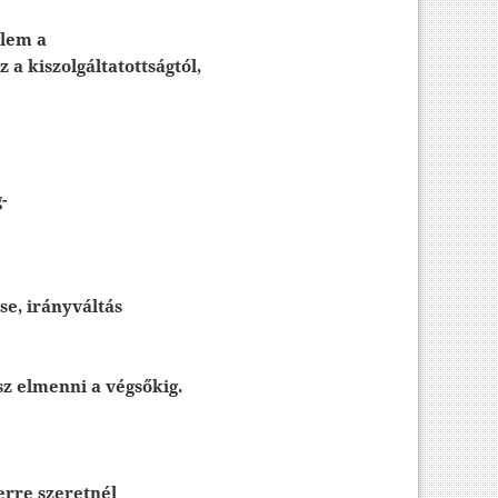
elem a
 a kiszolgáltatottságtól,
-
se, irányváltás
sz elmenni a végsőkig.
erre szeretnél