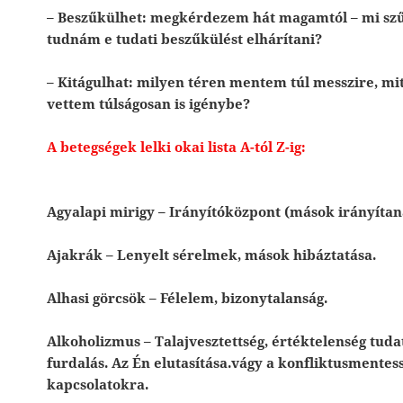
– Beszűkülhet: megkérdezem hát magamtól – mi sz
tudnám e tudati beszűkülést elhárítani?
– Kitágulhat: milyen téren mentem túl messzire, mit
vettem túlságosan is igénybe?
A betegségek lelki okai lista A-tól Z-ig:
Agyalapi mirigy – Irányítóközpont (mások irányítan
Ajakrák – Lenyelt sérelmek, mások hibáztatása.
Alhasi görcsök – Félelem, bizonytalanság.
Alkoholizmus – Talajvesztettség, értéktelenség tuda
furdalás. Az Én elutasítása.vágy a konfliktusmentes
kapcsolatokra.