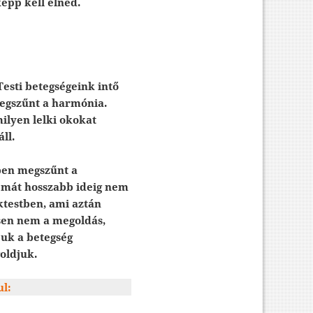
épp kell élned.
Testi betegségeink intő
megszűnt a harmónia.
milyen lelki okokat
ll.
kben megszűnt a
lémát hosszabb ideig nem
ktestben, ami aztán
sen nem a megoldás,
juk a betegség
oldjuk.
ul: