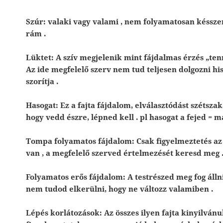
Szúr: valaki vagy valami , nem folyamatosan késsz
rám .
Lüktet: A szív megjelenik mint fájdalmas érzés „ten
Az ide megfelelő szerv nem tud teljesen dolgozni hi
szorítja .
Hasogat: Ez a fajta fájdalom, elválasztódást szétszaka
hogy vedd észre, lépned kell . pl hasogat a fejed = 
Tompa folyamatos fájdalom: Csak figyelmeztetés az 
van , a megfelelő szerved értelmezését keresd meg 
Folyamatos erős fájdalom: A testrészed meg fog álln
nem tudod elkerülni, hogy ne változz valamiben .
Lépés korlátozások: Az összes ilyen fajta kinyilvánu