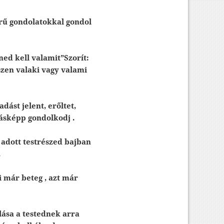
erű gondolatokkal gondol
ned kell valamit”Szorít:
szen valaki vagy valami
dást jelent, erőltet,
másképp gondolkodj .
adott testrészed bajban
.
i már beteg , azt már
lása a testednek arra