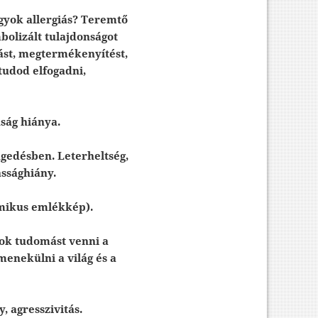
agyok allergiás? Teremtő
bolizált tulajdonságot
tást, megtermékenyítést,
tudod elfogadni,
nság hiánya.
gedésben. Leterheltség,
ssághiány.
rmikus emlékkép).
rok tudomást venni a
menekülni a világ és a
, agresszivitás.