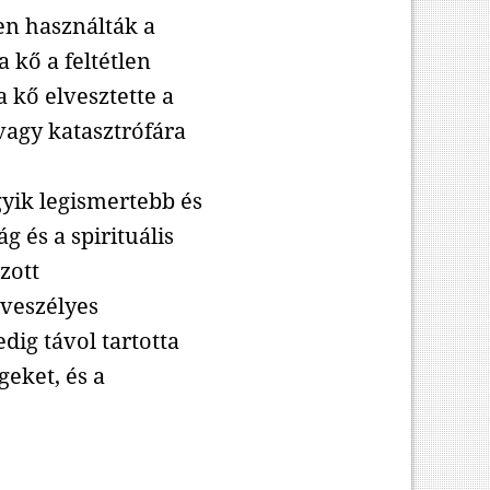
len használták a
 kő a feltétlen
a kő elvesztette a
vagy katasztrófára
gyik legismertebb és
g és a spirituális
zott
 veszélyes
dig távol tartotta
geket, és a