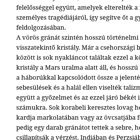
felelősséggel együtt, amelyek elterelték a
személyes tragédiájáról, így segítve őt a g
feldolgozásában.
A vörös gránát szintén hosszú történelmi
visszatekintő kristály. Már a csehországi 
között is sok nyakláncot találtak ezzel a k
kristály a Mars uralma alatt áll, és hosszú
a háborúkkal kapcsolódott össze a jelenté
sebesülések és a halál ellen viselték tali
együtt a győzelmet és az ezzel járó békét i
számukra. Sok korabeli keresztes lovag ho
kardja markolatában vagy az övcsatjába f
pedig egy darab gránátot tettek a sebre, h
csillapítsák a vérzést. Indiában és Perzs