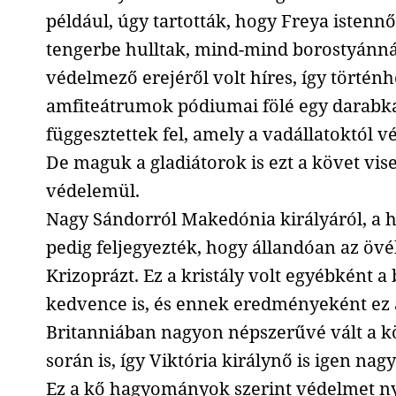
például, úgy tartották, hogy Freya istenn
tengerbe hulltak, mind-mind borostyánná 
védelmező erejéről volt híres, így történh
amfiteátrumok pódiumai fölé egy darabk
függesztettek fel, amely a vadállatoktól v
De maguk a gladiátorok is ezt a követ vis
védelemül.
Nagy Sándorról Makedónia királyáról, a h
pedig feljegyezték, hogy állandóan az öv
Krizoprázt. Ez a kristály volt egyébként a
kedvence is, és ennek eredményeként ez 
Britanniában nagyon népszerűvé vált a 
során is, így Viktória királynő is igen nag
Ez a kő hagyományok szerint védelmet n