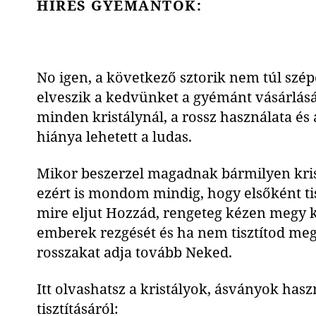
HÍRES GYÉMÁNTOK:
No igen, a következő sztorik nem túl szép
elveszik a kedvünket a gyémánt vásárlásátó
minden kristálynál, a rossz használata és a
hiánya lehetett a ludas.
Mikor beszerzel magadnak bármilyen krist
ezért is mondom mindig, hogy elsőként ti
mire eljut Hozzád, rengeteg kézen megy ke
emberek rezgését és ha nem tisztítod meg,
rosszakat adja tovább Neked.
Itt olvashatsz a kristályok, ásványok hasz
tisztításáról: