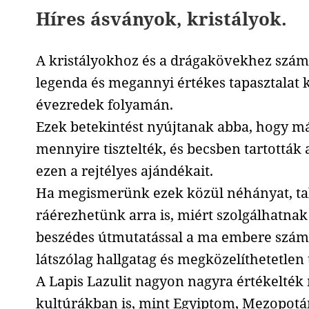
Híres ásványok, kristályok.
A kristályokhoz és a drágakövekhez szám
legenda és megannyi értékes tapasztalat 
évezredek folyamán.
Ezek betekintést nyújtanak abba, hogy má
mennyire tisztelték, és becsben tartották
ezen a rejtélyes ajándékait.
Ha megismerünk ezek közül néhányat, ta
ráérezhetünk arra is, miért szolgálhatnak
beszédes útmutatással a ma embere számá
látszólag hallgatag és megközelíthetetl
A Lapis Lazulit nagyon nagyra értékelték 
kultúrákban is, mint Egyiptom, Mezopotám