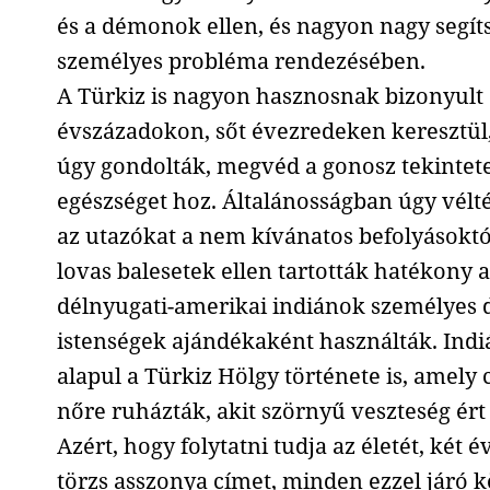
és a démonok ellen, és nagyon nagy segít
személyes probléma rendezésében.
A Türkiz is nagyon hasznosnak bizonyult
évszázadokon, sőt évezredeken keresztül,
úgy gondolták, megvéd a gonosz tekintetek
egészséget hoz. Általánosságban úgy vélt
az utazókat a nem kívánatos befolyásoktó
lovas balesetek ellen tartották hatékony 
délnyugati-amerikai indiánok személyes d
istenségek ajándékaként használták. In
alapul a Türkiz Hölgy története is, amely
nőre ruházták, akit szörnyű veszteség ért 
Azért, hogy folytatni tudja az életét, két 
törzs asszonya címet, minden ezzel járó k