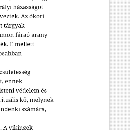
irályi házasságot
eveztek. Az ókori
t tárgyak
khamon fáraó arany
ték. E mellett
tosabban
ecsületesség
lt, ennek
isteni védelem és
irituális kő, melynek
mindenki számára,
. A vikingek