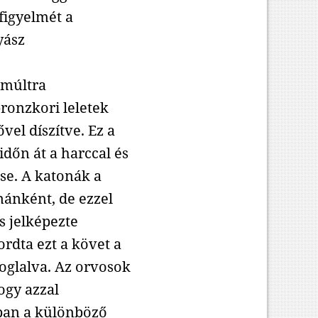
 figyelmét a
yász
 múltra
bronzkori leletek
ővel díszítve. Ez a
 időn át a harccal és
se. A katonák a
zmánként, de ezzel
s jelképezte
rdta ezt a követ a
oglalva. Az orvosok
ogy azzal
iában a különböző