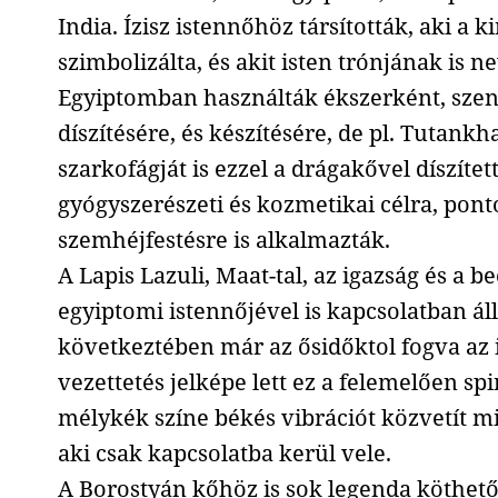
India. Ízisz istennőhöz társították, aki a k
szimbolizálta, és akit isten trónjának is n
Egyiptomban használták ékszerként, szen
díszítésére, és készítésére, de pl. Tutan
szarkofágját is ezzel a drágakővel díszítet
gyógyszerészeti és kozmetikai célra, pon
szemhéjfestésre is alkalmazták.
A Lapis Lazuli, Maat-tal, az igazság és a b
egyiptomi istennőjével is kapcsolatban ál
következtében már az ősidőktol fogva az 
vezettetés jelképe lett ez a felemelően sp
mélykék színe békés vibrációt közvetít 
aki csak kapcsolatba kerül vele.
A Borostyán kőhöz is sok legenda köthető