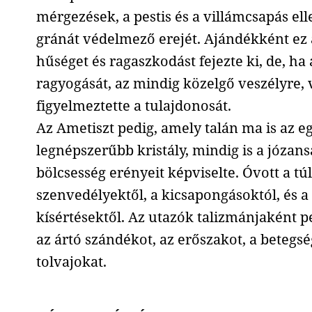
mérgezések, a pestis és a villámcsapás el
gránát védelmező erejét. Ajándékként ez a
hűséget és ragaszkodást fejezte ki, de, ha 
ragyogását, az mindig közelgő veszélyre, 
figyelmeztette a tulajdonosát.
Az Ametiszt pedig, amely talán ma is az e
legnépszerűbb kristály, mindig is a józansá
bölcsesség erényeit képviselte. Óvott a túl
szenvedélyektől, a kicsapongásoktól, és a
kísértésektől. Az utazók talizmánjaként pe
az ártó szándékot, az erőszakot, a betegsé
tolvajokat.