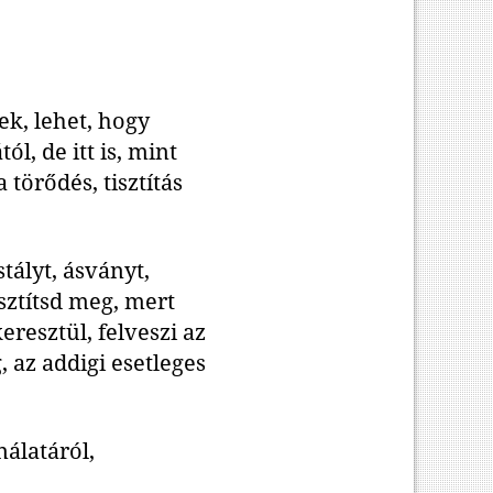
ek, lehet, hogy
l, de itt is, mint
 törődés, tisztítás
ályt, ásványt,
sztítsd meg, mert
resztül, felveszi az
 az addigi esetleges
nálatáról,