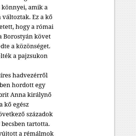
ő könnyei, amik a
változtak. Ez a kő
etett, hogy a római
a Borostyán követ
édte a közönséget.
elték a pajzsukon
íres hadvezérről
ében hordott egy
 brit Anna királynő
a kő egész
következő századok
y becsben tartotta.
yújtott a rémálmok