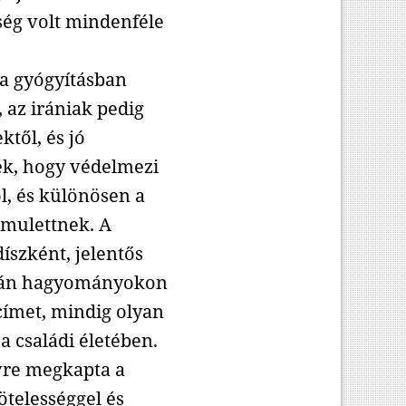
ség volt mindenféle
 a gyógyításban
 az irániak pedig
től, és jó
ék, hogy védelmezi
l, és különösen a
amulettnek. A
íszként, jelentős
dián hagyományokon
 címet, mindig olyan
a családi életében.
évre megkapta a
ötelességgel és