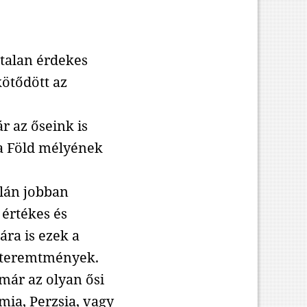
talan érdekes
kötődött az
r az őseink is
 a Föld mélyének
lán jobban
 értékes és
ra is ezek a
en teremtmények.
már az olyan ősi
ia, Perzsia, vagy