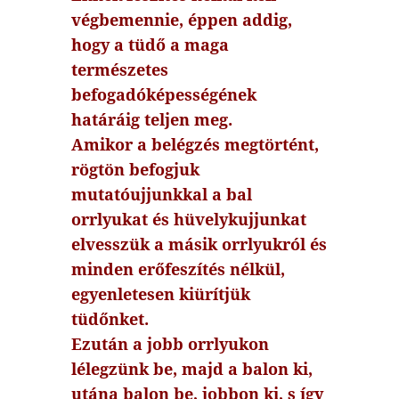
végbemennie, éppen addig,
hogy a tüdő a maga
természetes
befogadóképességének
határáig teljen meg.
Amikor a belégzés megtörtént,
rögtön befogjuk
mutatóujjunkkal a bal
orrlyukat és hüvelykujjunkat
elvesszük a másik orrlyukról és
minden erőfeszítés nélkül,
egyenletesen kiürítjük
tüdőnket.
Ezután a jobb orrlyukon
lélegzünk be, majd a balon ki,
utána balon be, jobbon ki, s így