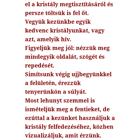
el a kristály megtisztításáról és
persze töltsük is fel őt.
Vegyük kezünkbe egyik
kedvenc kristályunkat, vagy
azt, amelyik hív.
Figyeljük meg jól: nézzük meg
mindegyik oldalát, szögét és
repedését.
Simítsunk végig ujjbegyünkkel
a felületén, érezzük
tenyerünkön a súlyát.
Most lehunyt szemmel is
ismételjük meg a fentieket, de
ezúttal a kezünket használjuk a
kristály felfedezéséhez, közben
vizualizáljuk, amit érzünk.