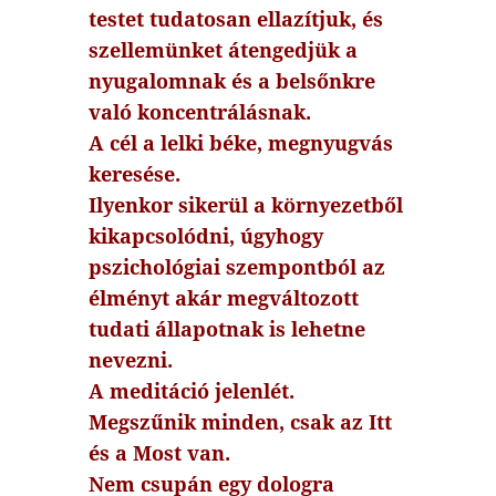
testet tudatosan ellazítjuk, és
szellemünket átengedjük a
nyugalomnak és a belsőnkre
való koncentrálásnak.
A cél a lelki béke, megnyugvás
keresése.
Ilyenkor sikerül a környezetből
kikapcsolódni, úgyhogy
pszichológiai szempontból az
élményt akár megváltozott
tudati állapotnak is lehetne
nevezni.
A meditáció jelenlét.
Megszűnik minden, csak az Itt
és a Most van.
Nem csupán egy dologra