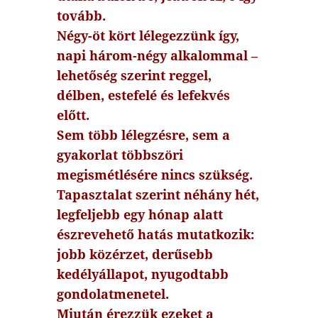
tovább.
Négy-öt kört lélegezzünk így,
napi három-négy alkalommal –
lehetőség szerint reggel,
délben, estefelé és lefekvés
előtt.
Sem több lélegzésre, sem a
gyakorlat többszöri
megismétlésére nincs szükség.
Tapasztalat szerint néhány hét,
legfeljebb egy hónap alatt
észrevehető hatás mutatkozik:
jobb közérzet, derűsebb
kedélyállapot, nyugodtabb
gondolatmenetel.
Miután érezzük ezeket a