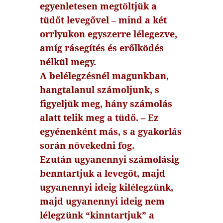
egyenletesen megtöltjük a
tüdőt levegővel – mind a két
orrlyukon egyszerre lélegezve,
amíg rásegítés és erőlködés
nélkül megy.
A belélegzésnél magunkban,
hangtalanul számoljunk, s
figyeljük meg, hány számolás
alatt telik meg a tüdő. – Ez
egyénenként más, s a gyakorlás
során növekedni fog.
Ezután ugyanennyi számolásig
benntartjuk a levegőt, majd
ugyanennyi ideig kilélegzünk,
majd ugyanennyi ideig nem
lélegzünk “kinntartjuk” a