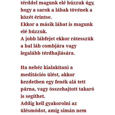
térddel magunk elé húzzuk úgy,
hogy a sarok a lábak tövének a
közét érintse.
Ekkor a másik lábat is magunk
elé húzzuk.
A jobb lábfejet ekkor rátesszük
a bal láb combjára vagy
legalább térdhajlására.
Ha nehéz kialakítani a
meditációs ülést, akkor
kezdetben egy fenék alá tett
párna, vagy összehajtott takaró
is segíthet.
Addig kell gyakorolni az
ülésmódot, amíg simán nem