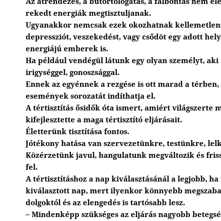
Az átrendezés, a bútortologatás, a falbontás nem el
rekedt energiák megtisztuljanak.
Ugyanakkor nemcsak ezek okozhatnak kellemetlensé
depressziót, veszekedést, vagy csődöt egy adott hel
energiájú emberek is.
Ha például vendégül látunk egy olyan személyt, aki t
irigységgel, gonoszsággal.
Ennek az egyénnek a rezgése is ott marad a térben,
események sorozatát indíthatja el.
A tértisztítás ősidők óta ismert, amiért világszerte
kifejlesztette a maga tértisztító eljárásait.
Életterünk tisztítása fontos.
Jótékony hatása van szervezetünkre, testünkre, le
Közérzetünk javul, hangulatunk megváltozik és fris
fel.
A tértisztításhoz a nap kiválasztásánál a legjobb, ha
kiválasztott nap, mert ilyenkor könnyebb megszabad
dolgoktól és az elengedés is tartósabb lesz.
– Mindenképp szükséges az eljárás nagyobb betegsé