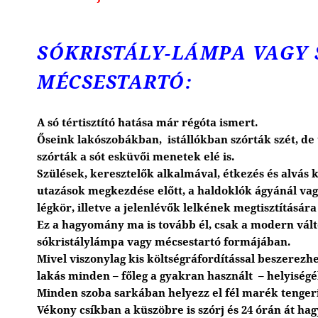
SÓKRISTÁLY-LÁMPA VAGY 
MÉCSESTARTÓ:
A só tértisztító hatása már régóta ismert.
Őseink lakószobákban, istállókban szórták szét, de
szórták a sót esküvői menetek elé is.
Szülések, keresztelők alkalmával, étkezés és alvás 
utazások megkezdése előtt, a haldoklók ágyánál vag
légkör, illetve a jelenlévők lelkének megtisztítására 
Ez a hagyomány ma is tovább él, csak a modern vál
sókristálylámpa vagy mécsestartó formájában.
Mivel viszonylag kis költségráfordítással beszerezh
lakás minden – főleg a gyakran használt – helyiség
Minden szoba sarkában helyezz el fél marék tengeri,
Vékony csíkban a küszöbre is szórj és 24 órán át hag