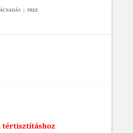
NÁCSADÁS
FREE
 tértisztításhoz