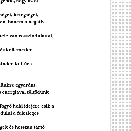
egendő, hogy az ott
get, betegséget,
yen, hanem a negatív
ele van rosszindulattal,
 és kellemetlen
 minden kultúra
lkünkre egyaránt.
s energiával töltődünk
 fogyó hold idejére esik a
ulni a felesleges
gek és hosszan tartó