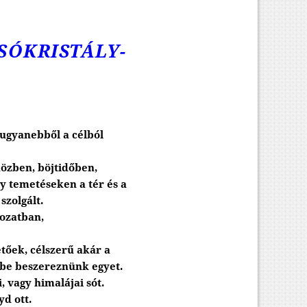
SÓKRISTÁLY-
 ugyanebből a célból
közben, böjtidőben,
y temetéseken a tér és a
szolgált.
tozatban,
etőek, célszerű akár a
ébe beszereznünk egyet.
 vagy himalájai sót.
yd ott.