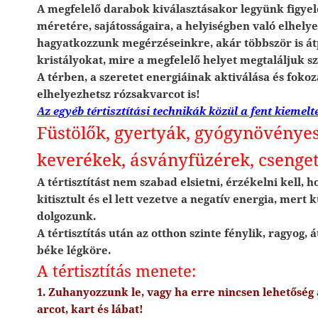
A megfelelő darabok kiválasztásakor legyünk figye
méretére, sajátosságaira, a helyiségben való elhely
hagyatkozzunk megérzéseinkre, akár többször is át
kristályokat, mire a megfelelő helyet megtaláljuk 
A térben, a szeretet energiáinak aktiválása és fok
elhelyezhetsz rózsakvarcot is!
Az egyéb tértisztítási technikák közül a fent kiemelt
Füstölők, gyertyák, gyógynövényes
keverékek, ásványfüzérek, csenget
A tértisztítást nem szabad elsietni, érzékelni kell, 
kitisztult és el lett vezetve a negatív energia, mert
dolgozunk.
A tértisztítás után az otthon szinte fénylik, ragyog, á
béke légköre.
A tértisztítás menete:
1. Zuhanyozzunk le, vagy ha erre nincsen lehetőség
arcot, kart és lábat!