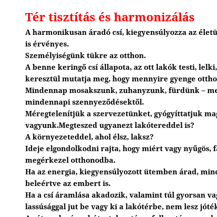
Tér tisztítás és harmonizálás
A harmonikusan áradó csí, kiegyensúlyozza az élet
is érvényes.
Személyiségünk tükre az otthon.
A benne keringő csí állapota, az ott lakók testi, lelki
keresztül mutatja meg, hogy mennyire gyenge ottho
Mindennap mosakszunk, zuhanyzunk, fürdünk – megt
mindennapi szennyeződésektől.
Méregtelenítjük a szervezetünket, gyógyíttatjuk m
vagyunk.Megteszed ugyanezt lakótereddel is?
A környezeteddel, ahol élsz, laksz?
Ideje elgondolkodni rajta, hogy miért vagy nyűgös, f
megérkezel otthonodba.
Ha az energia, kiegyensúlyozott ütemben árad, mind
beleértve az embert is.
Ha a csí áramlása akadozik, valamint túl gyorsan v
lassúsággal jut be vagy ki a lakótérbe, nem lesz jót