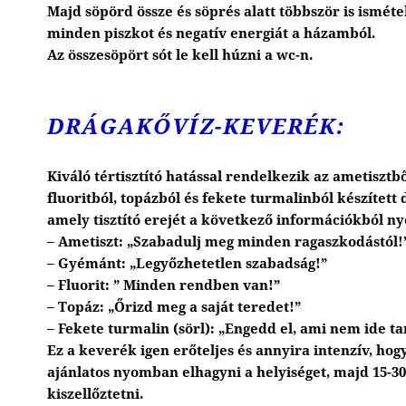
Majd söpörd össze és söprés alatt többször is ismé
minden piszkot és negatív energiát a házamból.
Az összesöpört sót le kell húzni a wc-n.
DRÁGAKŐVÍZ-KEVERÉK:
Kiváló tértisztító hatással rendelkezik az ametisztb
fluoritból, topázból és fekete turmalinból készített
amely tisztító erejét a következő információkból ny
– Ametiszt: „Szabadulj meg minden ragaszkodástól!
– Gyémánt: „Legyőzhetetlen szabadság!”
– Fluorit: ” Minden rendben van!”
– Topáz: „Őrizd meg a saját teredet!”
– Fekete turmalin (sörl): „Engedd el, ami nem ide ta
Ez a keverék igen erőteljes és annyira intenzív, ho
ajánlatos nyomban elhagyni a helyiséget, majd 15-30
kiszellőztetni.