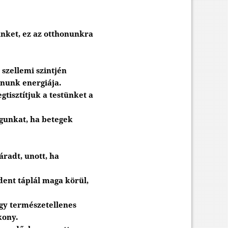
ünket, ez az otthonunkra
, szellemi szintjén
nunk energiája.
isztítjuk a testünket a
agunkat, ha betegek
áradt, unott, ha
ent táplál maga körül,
agy természetellenes
ékony.