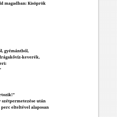
teld magadban: Kisöprök
ől, gyémántból,
 drágakővíz-keverék,
eri:
”
rtozik!”
gy szétpermetezése után
 perc elteltével alaposan