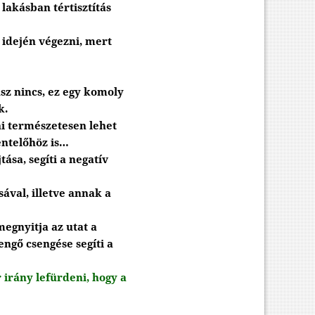
akásban tértisztítás
 idején végezni, mert
 nincs, ez egy komoly
k.
ni természetesen lehet
entelőhöz is…
ása, segíti a negatív
ával, illetve annak a
 megnyitja az utat a
engő csengése segíti a
r irány lefürdeni, hogy a