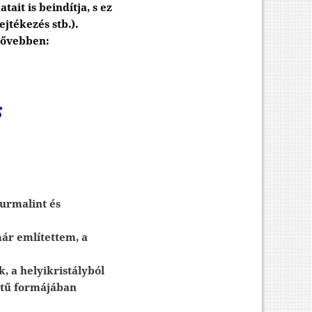
ait is beindítja, s ez
jtékezés stb.).
 bővebben:
S
turmalint és
már említettem, a
, a helyikristályból
lytű formájában