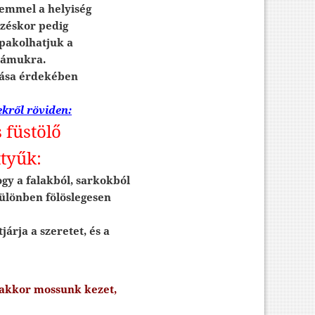
lemmel a helyiség
ezéskor pedig
pakolhatjuk a
számukra.
ozása érdekében
ekről röviden:
 füstölő
tyűk:
hogy a falakból, sarkokból
 különben fölöslegesen
tjárja a szeretet, és a
 akkor mossunk kezet,