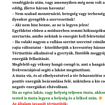
vendégjárás után, vagy amennyiben még nem volt a l
eddig, illetve három havonta!
– Nem szabad menstruáció, betegség vagy terhesség
ilyenkor gyengébb a szervezetünk!
– Aki nem hisz benne, az ne is legyen jelen!
Egyébként ebben a módszerben semmi hókuszpókusz
szertartás, amibe nekünk is energiát kell fektetnün
– Ha valaki nagyon a vallása szerint szeretné csinál
rajta változtatni – közelíthetjük a keresztény házsz
Tértisztítás alkalmával a gyertyák, füstölők meggyújt
energiák fellazítását.
Megfelelő egy vékony hangú csengő is, ami a hangzás
frekvenciájával segíti a lakást megtisztítani.
A tiszta víz, és só elhelyezésével a tér felszentelése
pozitív energiák beáramlása felé, miközben a kis cs
negatív energiákat eltávolítani.
Ha az egész lakás, vagy helység teljesen tiszta, akko
tested is tiszta legyen a helység és a lelked után.
Az általam javasolt tértisztítók: