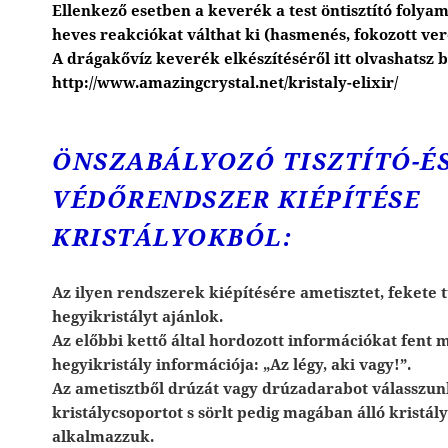
Ellenkező esetben a keverék a test öntisztító folyamat
heves reakciókat válthat ki (hasmenés, fokozott vere
A drágakővíz keverék elkészítéséről itt olvashatsz
http://www.amazingcrystal.net/kristaly-elixir/
ÖNSZABÁLYOZÓ TISZTÍTÓ-É
VÉDŐRENDSZER KIÉPÍTÉSE
KRISTÁLYOKBÓL:
Az ilyen rendszerek kiépítésére ametisztet, fekete 
hegyikristályt ajánlok.
Az előbbi kettő által hordozott információkat fent 
hegyikristály információja: „Az légy, aki vagy!”.
Az ametisztből drúzát vagy drúzadarabot válasszunk
kristálycsoportot s sörlt pedig magában álló kristá
alkalmazzuk.