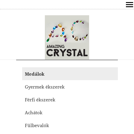
SHOP
ÍRÁSOK
ÁSVÁNYOK HATÁSAI
RÓLAM
Medálok
ELÉRHETŐSÉG
Gyermek ékszerek
ONLINE GYÓGYÍTÁS,TANÁCSADÁS
Férfi ékszerek
FREE
Achátok
VÁSÁRLÁS / KOSÁR
Fülbevalók