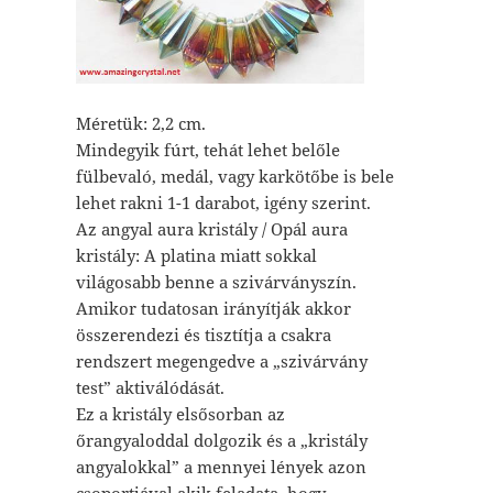
Méretük: 2,2 cm.
Mindegyik fúrt, tehát lehet belőle
fülbevaló, medál, vagy karkötőbe is bele
lehet rakni 1-1 darabot, igény szerint.
Az angyal aura kristály / Opál aura
kristály: A platina miatt sokkal
világosabb benne a szivárványszín.
Amikor tudatosan irányítják akkor
összerendezi és tisztítja a csakra
rendszert megengedve a „szivárvány
test” aktiválódását.
Ez a kristály elsősorban az
őrangyaloddal dolgozik és a „kristály
angyalokkal” a mennyei lények azon