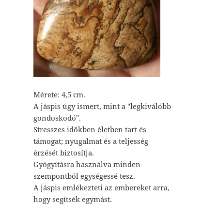
Mérete: 4,5 cm.
A jáspis úgy ismert, mint a "legkiválóbb
gondoskodó".
Stresszes időkben életben tart és
támogat; nyugalmat és a teljesség
érzését biztosítja.
Gyógyításra használva minden
szempontból egységessé tesz.
A jáspis emlékezteti az embereket arra,
hogy segítsék egymást.