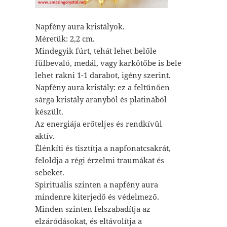
Napfény aura kristályok.
Méretük: 2,2 cm.
Mindegyik fúrt, tehát lehet belőle
fülbevaló, medál, vagy karkötőbe is bele
lehet rakni 1-1 darabot, igény szerint.
Napfény aura kristály: ez a feltűnően
sárga kristály aranyból és platinából
készült.
Az energiája erőteljes és rendkívül
aktív.
Élénkíti és tisztítja a napfonatcsakrát,
feloldja a régi érzelmi traumákat és
sebeket.
Spirituális szinten a napfény aura
mindenre kiterjedő és védelmező.
Minden szinten felszabadítja az
elzáródásokat, és eltávolítja a