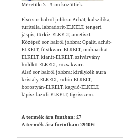
Méretük: 2 - 3 cm közöttiek.
Első sor balról jobbra: Achát, kalszilika,
turitella, labradorit-ELKELT, tengeri
jáspis, türkiz-ELKELT, ametiszt.
Középső sor balról jobbra: Opalit, achát-
ELKELT, füstkvarc-ELKELT, mohaachát-
ELKELT, kianit-ELKELT, szivárvány
holdkő-ELKELT, rózsakvarc.
Alsó sor balról jobbra: királykék aura
kristály-ELKELT, rubin-ELKELT,
borostyán-ELKELT, kagyló-ELKELT,
lápisz lazuli-ELKELT, tigrisszem.
A termék ára fontban: £7
A termék ára forintban: 2940Ft