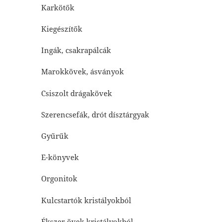
Karkötők
Kiegészítők
Ingák, csakrapálcák
Marokkövek, ásványok
Csiszolt drágakövek
Szerencsefák, drót dísztárgyak
Gyűrűk
E-könyvek
Orgonitok
Kulcstartók kristályokból
Ékszer övek kristályokból