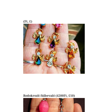
(Ft, £)
Rodokrozit fülbevaló (4200Ft, £10)