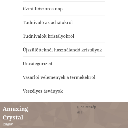
tízmilliószoros nap
Tudnivaló az achátokról
Tudnivalók kristályokról
Újszülötteknél használandó kristályok
Uncategorized
Vásárlói vélemények a termékekről
Veszélyes ásványok
Oldaltérkép
Amazing
ÁFF
Crystal
Rugby