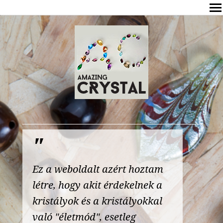
SHOP
ÍRÁSOK
ÁSVÁNYOK HATÁSAI
RÓLAM
ELÉRHETŐSÉG
ONLINE GYÓGYÍTÁS,TANÁCSADÁS
Ez a weboldalt azért hoztam
FREE
létre, hogy akit érdekelnek a
kristályok és a kristályokkal
VÁSÁRLÁS / KOSÁR
való "életmód", esetleg