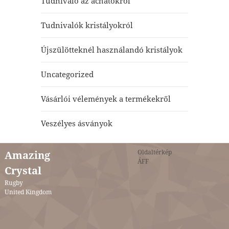
Tudnivaló az achátokról
Tudnivalók kristályokról
Újszülötteknél használandó kristályok
Uncategorized
Vásárlói vélemények a termékekről
Veszélyes ásványok
Oldaltérkép
Amazing
ÁFF
Crystal
Rugby
United Kingdom