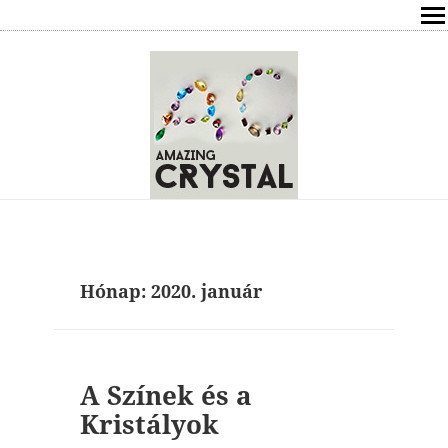
SHOP
ÍRÁSOK
ÁSVÁNYOK HATÁSAI
RÓLAM
ELÉRHETŐSÉG
Hónap:
2020. január
ONLINE GYÓGYÍTÁS,TANÁCSADÁS
FREE
A Színek és a
VÁSÁRLÁS / KOSÁR
Kristályok