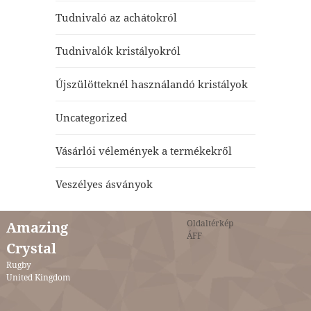
Tudnivaló az achátokról
Tudnivalók kristályokról
Újszülötteknél használandó kristályok
Uncategorized
Vásárlói vélemények a termékekről
Veszélyes ásványok
Oldaltérkép
Amazing
ÁFF
Crystal
Rugby
United Kingdom