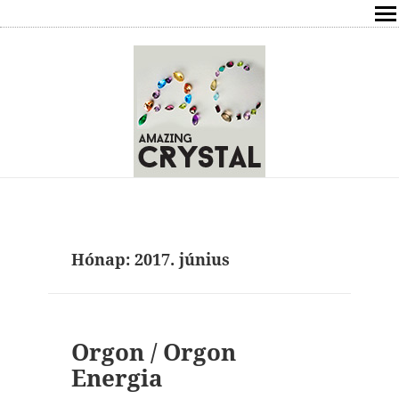
SHOP
ÍRÁSOK
ÁSVÁNYOK HATÁSAI
RÓLAM
ELÉRHETŐSÉG
Hónap:
2017. június
ONLINE GYÓGYÍTÁS,TANÁCSADÁS
FREE
Orgon / Orgon
VÁSÁRLÁS / KOSÁR
Energia