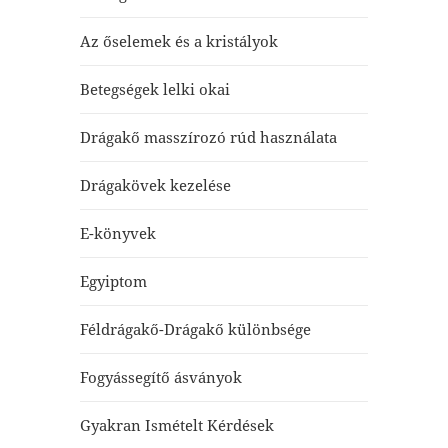
Az őselemek és a kristályok
Betegségek lelki okai
Drágakő masszírozó rúd használata
Drágakövek kezelése
E-könyvek
Egyiptom
Féldrágakő-Drágakő különbsége
Fogyássegítő ásványok
Gyakran Ismételt Kérdések