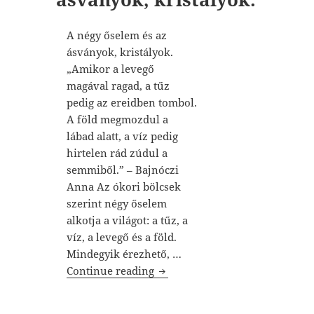
A négy őselem és az
ásványok, kristályok.
„Amikor a levegő
magával ragad, a tűz
pedig az ereidben tombol.
A föld megmozdul a
lábad alatt, a víz pedig
hirtelen rád zúdul a
semmiből.” – Bajnóczi
Anna Az ókori bölcsek
szerint négy őselem
alkotja a világot: a tűz, a
víz, a levegő és a föld.
Mindegyik érezhető, …
A négy őselem és az ásványok, 
Continue reading