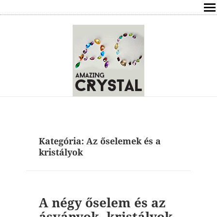
SHOP
ÍRÁSOK
ÁSVÁNYOK HATÁSAI
RÓLAM
ELÉRHETŐSÉG
Kategória:
Az őselemek és a
ONLINE GYÓGYÍTÁS,TANÁCSADÁS
kristályok
FREE
VÁSÁRLÁS / KOSÁR
A négy őselem és az
ásványok, kristályok.