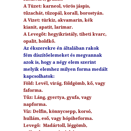
A Tüzet: karneol, vörös jáspis,
tűzachát, tűzopál, korall, borostyán.
A Vizet: türkiz, akvamarin, kék
kianit, apatit, larimar.
A Levegőt: hegyikristály, tibeti kvarc,
opalit, holdkő.
Az ékszerekre én általában rakok
fém díszítőelemeket és megvannak
azok is, hogy a négy elem szerint
melyik elemhez milyen forma medált
kapcsolhatok:
Föld: Levél, virág, földgömb, kő, vagy
faforma.
Tűz: Láng, gyertya, gyufa, vagy
napforma.
Víz: Delfin, könnycsepp, korsó,
hullám, eső, vagy hópiheforma.
Levegő: Madártoll, léggömb,