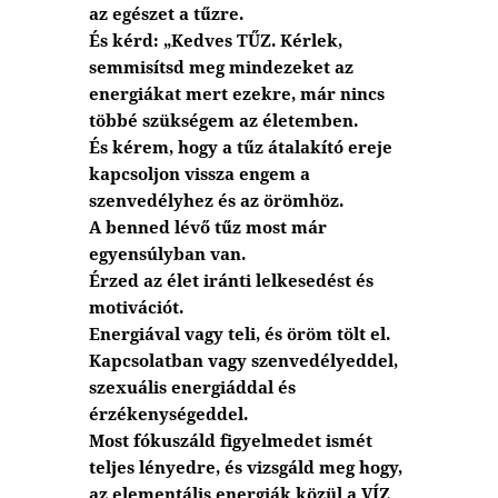
az egészet a tűzre.
És kérd: „Kedves TŰZ. Kérlek,
semmisítsd meg mindezeket az
energiákat mert ezekre, már nincs
többé szükségem az életemben.
És kérem, hogy a tűz átalakító ereje
kapcsoljon vissza engem a
szenvedélyhez és az örömhöz.
A benned lévő tűz most már
egyensúlyban van.
Érzed az élet iránti lelkesedést és
motivációt.
Energiával vagy teli, és öröm tölt el.
Kapcsolatban vagy szenvedélyeddel,
szexuális energiáddal és
érzékenységeddel.
Most fókuszáld figyelmedet ismét
teljes lényedre, és vizsgáld meg hogy,
az elementális energiák közül a VÍZ