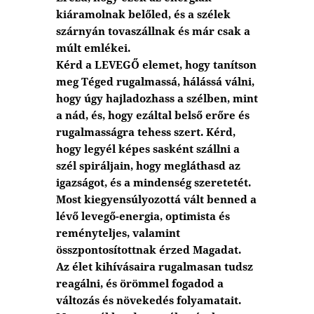
kiáramolnak belőled, és a szélek
szárnyán tovaszállnak és már csak a
múlt emlékei.
Kérd a LEVEGŐ elemet, hogy tanítson
meg Téged rugalmassá, hálássá válni,
hogy úgy hajladozhass a szélben, mint
a nád, és, hogy ezáltal belső erőre és
rugalmasságra tehess szert. Kérd,
hogy legyél képes sasként szállni a
szél spiráljain, hogy megláthasd az
igazságot, és a mindenség szeretetét.
Most kiegyensúlyozottá vált benned a
lévő levegő-energia, optimista és
reményteljes, valamint
összpontosítottnak érzed Magadat.
Az élet kihívásaira rugalmasan tudsz
reagálni, és örömmel fogadod a
változás és növekedés folyamatait.