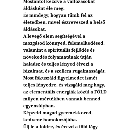
Mostantól kezdve a változásokat
áldásként éle meg.
És mindegy, hogyan tűnik fel az
életedben, mivel észreveszed a belső
áldásokat.
A levegő elem segítségével a
mozgásod könnyed, felemelkedésed,
valamint a spirituális fejlődés és
növekedés folyamatának útján
haladsz és teljes lényed élvezi a
bizalmat, és a szellem rugalmasságát.
Most fókuszáld figyelmedet ismét
teljes lényedre, és vizsgáld meg hogy,
az elementális energiák közül a FÖLD
milyen mértékben vannak benned
egyensúlyban.
Képzeld magad gyermekkorod,
kedvenc homokozójába.
Ülj le a földre, és érezd a föld lágy