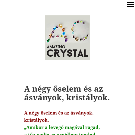
SHOP
ÍRÁSOK
ÁSVÁNYOK HATÁSAI
RÓLAM
ELÉRHETŐSÉG
A négy őselem és az
ONLINE GYÓGYÍTÁS,TANÁCSADÁS
ásványok, kristályok.
FREE
A négy őselem és az ásványok,
kristályok.
VÁSÁRLÁS / KOSÁR
„Amikor a levegő magával ragad,
a tűz pedig az ereidben tombol.