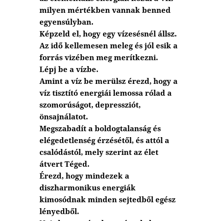
milyen mértékben vannak benned
egyensúlyban.
Képzeld el, hogy egy vízesésnél állsz.
Az idő kellemesen meleg és jól esik a
forrás vizében meg merítkezni.
Lépj be a vízbe.
Amint a víz be merülsz érezd, hogy a
víz tisztító energiái lemossa rólad a
szomorúságot, depressziót,
önsajnálatot.
Megszabadít a boldogtalanság és
elégedetlenség érzésétől, és attól a
csalódástól, mely szerint az élet
átvert Téged.
Érezd, hogy mindezek a
diszharmonikus energiák
kimosódnak minden sejtedből egész
lényedből.