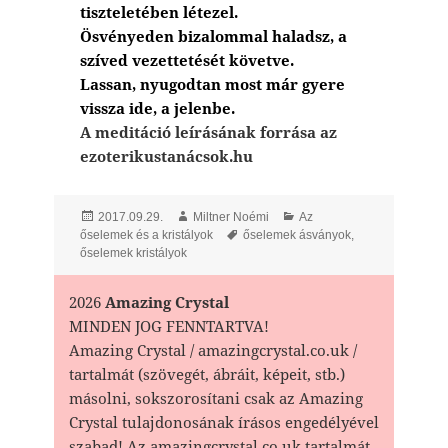
tiszteletében létezel.
Ösvényeden bizalommal haladsz, a
szíved vezettetését követve.
Lassan, nyugodtan most már gyere
vissza ide, a jelenbe.
A meditáció leírásának forrása az
ezoterikustanácsok.hu
Posted
Author
Categories
2017.09.29.
Miltner Noémi
Az
on
Tags
őselemek és a kristályok
őselemek ásványok
,
őselemek kristályok
2026
Amazing Crystal
MINDEN JOG FENNTARTVA!
Amazing Crystal / amazingcrystal.co.uk /
tartalmát (szövegét, ábráit, képeit, stb.)
másolni, sokszorosítani csak az Amazing
Crystal tulajdonosának írásos engedélyével
szabad! Az amazingcrystal.co.uk tartalmát