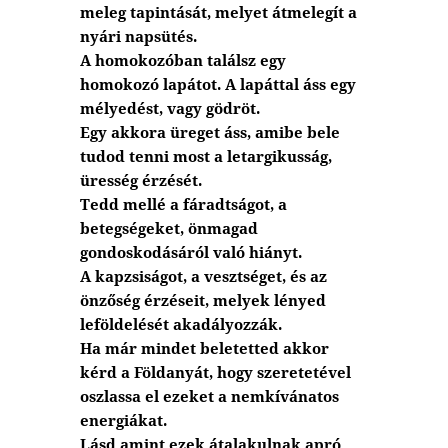
meleg tapintását, melyet átmelegít a
nyári napsütés.
A homokozóban találsz egy
homokozó lapátot. A lapáttal áss egy
mélyedést, vagy gödröt.
Egy akkora üreget áss, amibe bele
tudod tenni most a letargikusság,
üresség érzését.
Tedd mellé a fáradtságot, a
betegségeket, önmagad
gondoskodásáról való hiányt.
A kapzsiságot, a vesztséget, és az
önzőség érzéseit, melyek lényed
leföldelését akadályozzák.
Ha már mindet beletetted akkor
kérd a Földanyát, hogy szeretetével
oszlassa el ezeket a nemkívánatos
energiákat.
Lásd amint ezek átalakulnak apró