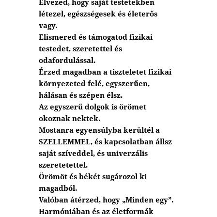
Élvezed, hogy saját testetekben
létezel, egészségesek és életerős
vagy.
Elismered és támogatod fizikai
testedet, szeretettel és
odafordulással.
Érzed magadban a tiszteletet fizikai
környezeted felé, egyszerűen,
hálásan és szépen élsz.
Az egyszerű dolgok is örömet
okoznak nektek.
Mostanra egyensúlyba kerültél a
SZELLEMMEL, és kapcsolatban állsz
saját szíveddel, és univerzális
szeretetettel.
Örömöt és békét sugározol ki
magadból.
Valóban átérzed, hogy „Minden egy”.
Harmóniában és az életformák