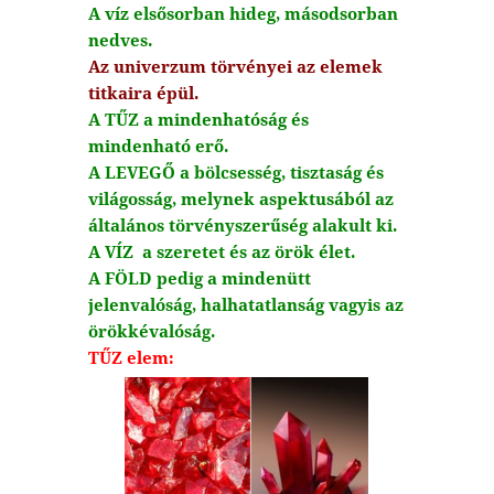
A víz elsősorban hideg, másodsorban
nedves.
Az univerzum törvényei az elemek
titkaira épül.
A TŰZ a mindenhatóság és
mindenható erő.
A LEVEGŐ a bölcsesség, tisztaság és
világosság, melynek aspektusából az
általános törvényszerűség alakult ki.
A VÍZ a szeretet és az örök élet.
A FÖLD pedig a mindenütt
jelenvalóság, halhatatlanság vagyis az
örökkévalóság.
TŰZ elem: