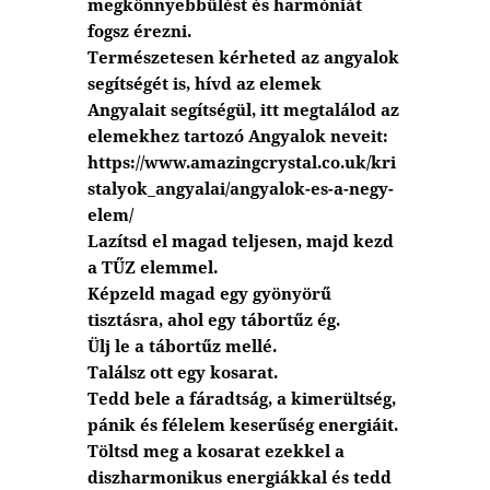
megkönnyebbülést és harmóniát
fogsz érezni.
Természetesen kérheted az angyalok
segítségét is, hívd az elemek
Angyalait segítségül, itt megtalálod az
elemekhez tartozó Angyalok neveit:
https://www.amazingcrystal.co.uk/kri
stalyok_angyalai/angyalok-es-a-negy-
elem/
Lazítsd el magad teljesen, majd kezd
a TŰZ elemmel.
Képzeld magad egy gyönyörű
tisztásra, ahol egy tábortűz ég.
Ülj le a tábortűz mellé.
Találsz ott egy kosarat.
Tedd bele a fáradtság, a kimerültség,
pánik és félelem keserűség energiáit.
Töltsd meg a kosarat ezekkel a
diszharmonikus energiákkal és tedd