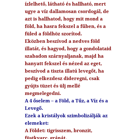
ízlelhető, látható és hallható, mert
ugye a víz dallamosan csordogál, de
azt is hallhatod, hogy mit mond a
föld, ha hasra fekszel a fűben, és a
füled a földhöz szorítod.
Eközben beszívod a nedves föld
illatát, és hagyod, hogy a gondolataid
szabadon szárnyaljanak, majd ha
hanyatt fekszel és nézed az eget,
beszívod a tiszta illatú levegőt, ha
pedig elkezdesz dideregni, csak
gyújts tüzet és ülj mellé
megmelegedni.
A 4 őselem – a Föld, a Tűz, a Víz és a
Levegő.
Ezek a kristályok szimbolizálják az
elemeket:
A Földet: tigrisszem, bronzit,
füstkvarc, gránát.