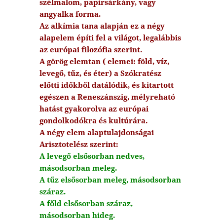
szélmalom, papírsárkány, vagy
angyalka forma.
Az alkímia tana alapján ez a négy
alapelem építi fel a világot, legalábbis
az európai filozófia szerint.
A görög elemtan ( elemei: föld, víz,
levegő, tűz, és éter) a Szókratész
előtti időkből datálódik, és kitartott
egészen a Reneszánszig, mélyreható
hatást gyakorolva az európai
gondolkodókra és kultúrára.
A négy elem alaptulajdonságai
Arisztotelész szerint:
A levegő elsősorban nedves,
másodsorban meleg.
A tűz elsősorban meleg, másodsorban
száraz.
A főld elsősorban száraz,
másodsorban hideg.