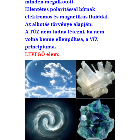
minden megalkotott.
Ellentétes polaritással bírnak
elektromos és magnetikus fluiddal.
Az alkotás törvénye alapján:
A TŰZ nem tudna létezni, ha nem
volna benne ellenpólusa, a VÍZ
princípiuma.
LEVEGŐ elem: