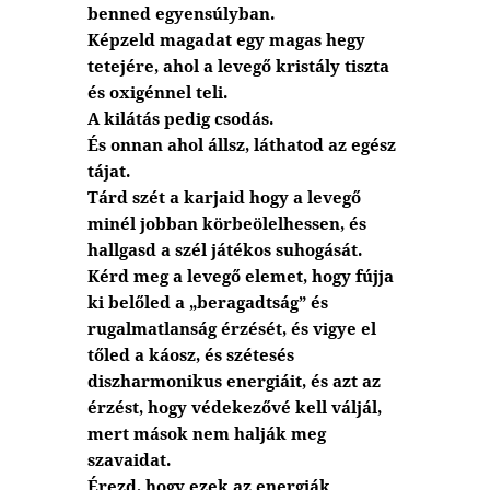
benned egyensúlyban.
Képzeld magadat egy magas hegy
tetejére, ahol a levegő kristály tiszta
és oxigénnel teli.
A kilátás pedig csodás.
És onnan ahol állsz, láthatod az egész
tájat.
Tárd szét a karjaid hogy a levegő
minél jobban körbeölelhessen, és
hallgasd a szél játékos suhogását.
Kérd meg a levegő elemet, hogy fújja
ki belőled a „beragadtság” és
rugalmatlanság érzését, és vigye el
tőled a káosz, és szétesés
diszharmonikus energiáit, és azt az
érzést, hogy védekezővé kell váljál,
mert mások nem halják meg
szavaidat.
Érezd, hogy ezek az energiák