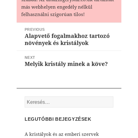
más webhelyen engedély nélkül
felhasználni szigorúan tilos!
Bejegyzés
PREVIOUS
navigáció
Alapvető fogalmakhoz tartozó
Previous
növények és kristályok
post:
NEXT
Melyik kristály minek a köve?
Next
post:
Keresés:
LEGUTÓBBI BEJEGYZÉSEK
A kristályok és az emberi szervek