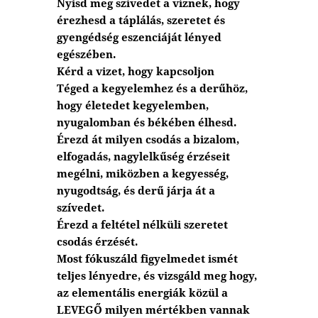
Nyisd meg szívedet a víznek, hogy
érezhesd a táplálás, szeretet és
gyengédség eszenciáját lényed
egészében.
Kérd a vizet, hogy kapcsoljon
Téged a kegyelemhez és a derűhöz,
hogy életedet kegyelemben,
nyugalomban és békében élhesd.
Érezd át milyen csodás a bizalom,
elfogadás, nagylelkűség érzéseit
megélni, miközben a kegyesség,
nyugodtság, és derű járja át a
szívedet.
Érezd a feltétel nélküli szeretet
csodás érzését.
Most fókuszáld figyelmedet ismét
teljes lényedre, és vizsgáld meg hogy,
az elementális energiák közül a
LEVEGŐ milyen mértékben vannak