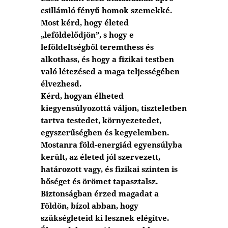
csillámló fényű homok szemekké.
Most kérd, hogy életed
„leföldelődjön”, s hogy e
leföldeltségből teremthess és
alkothass, és hogy a fizikai testben
való létezésed a maga teljességében
élvezhesd.
Kérd, hogyan élheted
kiegyensúlyozottá váljon, tiszteletben
tartva testedet, környezetedet,
egyszerűségben és kegyelemben.
Mostanra föld-energiád egyensúlyba
került, az életed jól szervezett,
határozott vagy, és fizikai szinten is
bőséget és örömet tapasztalsz.
Biztonságban érzed magadat a
Földön, bízol abban, hogy
szükségleteid ki lesznek elégítve.