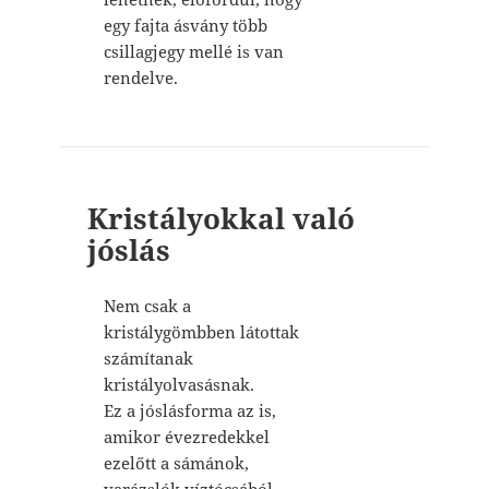
egy fajta ásvány több
csillagjegy mellé is van
rendelve.
Kristályokkal való
jóslás
Nem csak a
kristálygömbben látottak
számítanak
kristályolvasásnak.
Ez a jóslásforma az is,
amikor évezredekkel
ezelőtt a sámánok,
varázslók víztócsából