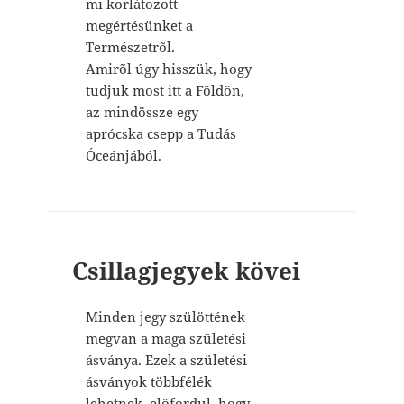
mi korlátozott
megértésünket a
Természetrõl.
Amirõl úgy hisszük, hogy
tudjuk most itt a Földön,
az mindössze egy
aprócska csepp a Tudás
Óceánjából.
Csillagjegyek kövei
Minden jegy szülöttének
megvan a maga születési
ásványa. Ezek a születési
ásványok többfélék
lehetnek, előfordul, hogy