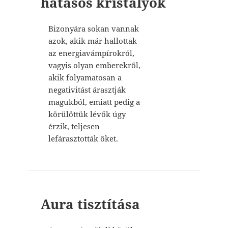
hatásos kristályok
Bizonyára sokan vannak
azok, akik már hallottak
az energiavámpírokról,
vagyis olyan emberekről,
akik folyamatosan a
negativitást árasztják
magukból, emiatt pedig a
körülöttük lévők úgy
érzik, teljesen
lefárasztották őket.
Aura tisztítása