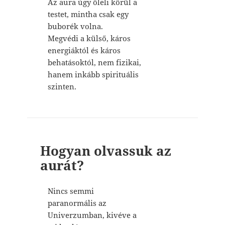
Az aura úgy öleli körül a
testet, mintha csak egy
buborék volna.
Megvédi a külső, káros
energiáktól és káros
behatásoktól, nem fizikai,
hanem inkább spirituális
szinten.
Hogyan olvassuk az
aurát?
Nincs semmi
paranormális az
Univerzumban, kivéve a