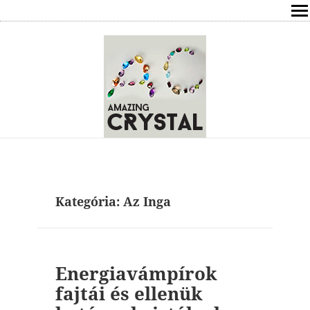
SHOP
ÍRÁSOK
ÁSVÁNYOK HATÁSAI
RÓLAM
ELÉRHETŐSÉG
Kategória:
Az Inga
ONLINE GYÓGYÍTÁS,TANÁCSADÁS
FREE
Energiavámpírok
VÁSÁRLÁS / KOSÁR
fajtái és ellenük