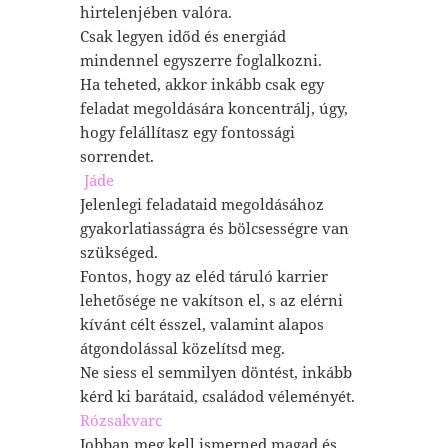
hirtelenjében valóra.
Csak legyen időd és energiád
mindennel egyszerre foglalkozni.
Ha teheted, akkor inkább csak egy
feladat megoldására koncentrálj, úgy,
hogy felállítasz egy fontossági
sorrendet.
Jáde
Jelenlegi feladataid megoldásához
gyakorlatiasságra és bölcsességre van
szükséged.
Fontos, hogy az eléd táruló karrier
lehetősége ne vakítson el, s az elérni
kívánt célt ésszel, valamint alapos
átgondolással közelítsd meg.
Ne siess el semmilyen döntést, inkább
kérd ki barátaid, családod véleményét.
Rózsakvarc
Jobban meg kell ismerned magad és