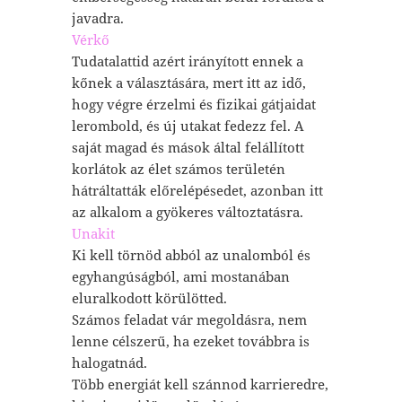
javadra.
Vérkő
Tudatalattid azért irányított ennek a
kőnek a választására, mert itt az idő,
hogy végre érzelmi és fizikai gátjaidat
lerombold, és új utakat fedezz fel. A
saját magad és mások által felállított
korlátok az élet számos területén
hátráltatták előrelépésedet, azonban itt
az alkalom a gyökeres változtatásra.
Unakit
Ki kell törnöd abból az unalomból és
egyhangúságból, ami mostanában
eluralkodott körülötted.
Számos feladat vár megoldásra, nem
lenne célszerű, ha ezeket továbbra is
halogatnád.
Több energiát kell szánnod karrieredre,