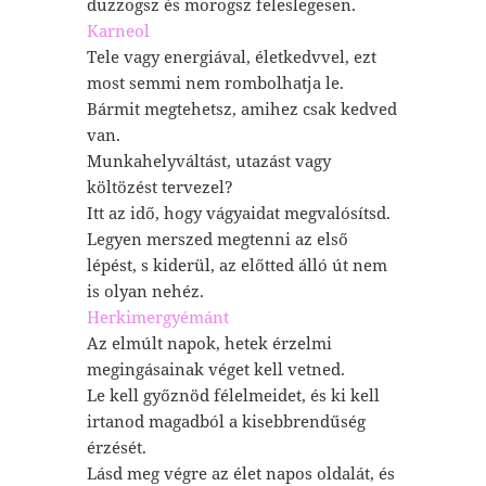
duzzogsz és morogsz feleslegesen.
Karneol
Tele vagy energiával, életkedvvel, ezt
most semmi nem rombolhatja le.
Bármit megtehetsz, amihez csak kedved
van.
Munkahelyváltást, utazást vagy
költözést tervezel?
Itt az idő, hogy vágyaidat megvalósítsd.
Legyen merszed megtenni az első
lépést, s kiderül, az előtted álló út nem
is olyan nehéz.
Herkimergyémánt
Az elmúlt napok, hetek érzelmi
megingásainak véget kell vetned.
Le kell győznöd félelmeidet, és ki kell
irtanod magadból a kisebbrendűség
érzését.
Lásd meg végre az élet napos oldalát, és