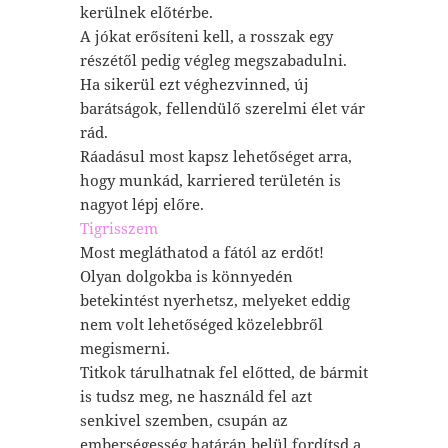
kerülnek előtérbe.
A jókat erősíteni kell, a rosszak egy
részétől pedig végleg megszabadulni.
Ha sikerül ezt véghezvinned, új
barátságok, fellendülő szerelmi élet vár
rád.
Ráadásul most kapsz lehetőséget arra,
hogy munkád, karriered területén is
nagyot lépj előre.
Tigrisszem
Most megláthatod a fától az erdőt!
Olyan dolgokba is könnyedén
betekintést nyerhetsz, melyeket eddig
nem volt lehetőséged közelebbről
megismerni.
Titkok tárulhatnak fel előtted, de bármit
is tudsz meg, ne használd fel azt
senkivel szemben, csupán az
emberségesség határán belül fordítsd a