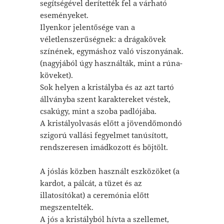
segítségével derítették fel a várható
eseményeket.
Ilyenkor jelentősége van a
véletlenszerűségnek: a drágakövek
színének, egymáshoz való viszonyának.
(nagyjából úgy használták, mint a rúna-
köveket).
Sok helyen a kristályba és az azt tartó
állványba szent karaktereket véstek,
csakúgy, mint a szoba padlójába.
A kristályolvasás előtt a jövendőmondó
szigorú vallási fegyelmet tanúsított,
rendszeresen imádkozott és böjtölt.
A jóslás közben használt eszközöket (a
kardot, a pálcát, a tüzet és az
illatosítókat) a ceremónia előtt
megszentelték.
A jós a kristályból hívta a szellemet,