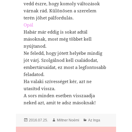
vedd észre, hogy komoly változások
várnak rád. Különösen a szerelem
terén jöhet pálfordulás.
Opál
Habár már eddig is sokat adtál
másoknak, most még többet kell
nyújtanod.
Ne feledd, hogy jótett helyébe mindig
jót várj. Szolgálnod kell családodat,
embertársaidat, ez most a legfontosabb
feladatod.
Ha valaki szívességet kér, azt ne
utasítsd vissza.
A sors minden esetben visszaadja
neked azt, amit te adsz másoknak!
Posted
Author
Categories
2016.07.25.
Miltner Noémi
Az Inga
on