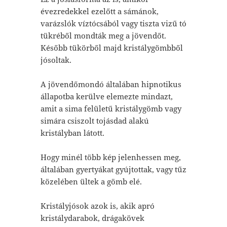
évezredekkel ezelőtt a sámánok,
varázslók víztócsából vagy tiszta vizű tó
tükréből mondták meg a jövendőt.
Később tükörből majd kristálygömbből
jósoltak.
A jövendőmondó általában hipnotikus
állapotba kerülve elemezte mindazt,
amit a sima felületű kristálygömb vagy
simára csiszolt tojásdad alakú
kristályban látott.
Hogy minél több kép jelenhessen meg,
általában gyertyákat gyújtottak, vagy tűz
közelében ültek a gömb elé.
Kristályjósok azok is, akik apró
kristálydarabok, drágakövek