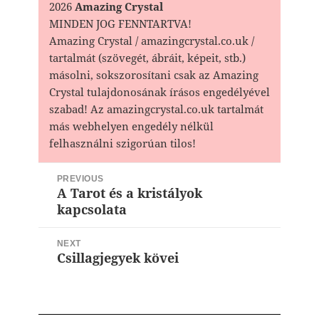
2026
Amazing Crystal
MINDEN JOG FENNTARTVA!
Amazing Crystal / amazingcrystal.co.uk /
tartalmát (szövegét, ábráit, képeit, stb.)
másolni, sokszorosítani csak az Amazing
Crystal tulajdonosának írásos engedélyével
szabad! Az amazingcrystal.co.uk tartalmát
más webhelyen engedély nélkül
felhasználni szigorúan tilos!
Bejegyzés
PREVIOUS
navigáció
A Tarot és a kristályok
Previous
kapcsolata
post:
NEXT
Csillagjegyek kövei
Next
post: