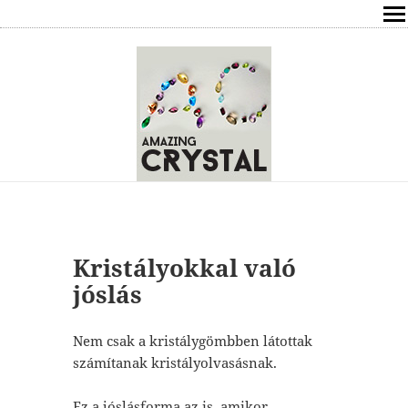
SHOP
ÍRÁSOK
ÁSVÁNYOK HATÁSAI
RÓLAM
ELÉRHETŐSÉG
Kristályokkal való
ONLINE GYÓGYÍTÁS,TANÁCSADÁS
jóslás
FREE
Nem csak a kristálygömbben látottak
számítanak kristályolvasásnak.
VÁSÁRLÁS / KOSÁR
Ez a jóslásforma az is, amikor