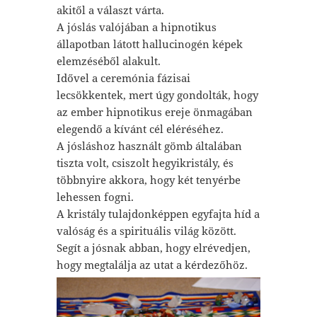
akitől a választ várta.
A jóslás valójában a hipnotikus
állapotban látott hallucinogén képek
elemzéséből alakult.
Idővel a ceremónia fázisai
lecsökkentek, mert úgy gondolták, hogy
az ember hipnotikus ereje önmagában
elegendő a kívánt cél eléréséhez.
A jósláshoz használt gömb általában
tiszta volt, csiszolt hegyikristály, és
többnyire akkora, hogy két tenyérbe
lehessen fogni.
A kristály tulajdonképpen egyfajta híd a
valóság és a spirituális világ között.
Segít a jósnak abban, hogy elrévedjen,
hogy megtalálja az utat a kérdezőhöz.