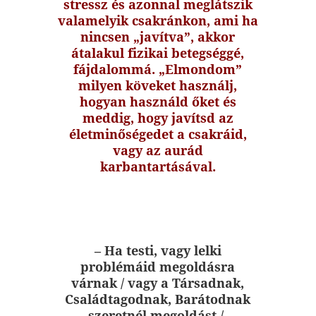
stressz és azonnal meglátszik
valamelyik csakránkon, ami ha
nincsen „javítva”, akkor
átalakul fizikai betegséggé,
fájdalommá. „Elmondom”
milyen köveket használj,
hogyan használd őket és
meddig, hogy javítsd az
életminőségedet a csakráid,
vagy az aurád
karbantartásával.
– Ha testi, vagy lelki
problémáid megoldásra
várnak / vagy a Társadnak,
Családtagodnak, Barátodnak
szeretnél megoldást /.