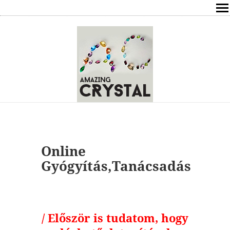
SHOP
ÍRÁSOK
ÁSVÁNYOK HATÁSAI
RÓLAM
ELÉRHETŐSÉG
Online
ONLINE GYÓGYÍTÁS,TANÁCSADÁS
Gyógyítás,Tanácsadás
FREE
VÁSÁRLÁS / KOSÁR
/ Először is tudatom, hogy