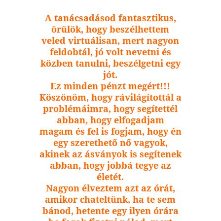
A tanácsadásod fantasztikus,
örülök, hogy beszélhettem
veled virtuálisan, mert nagyon
feldobtál, jó volt nevetni és
közben tanulni, beszélgetni egy
jót.
Ez minden pénzt megért!!!
Köszönöm, hogy rávilágítottál a
problémáimra, hogy segítettél
abban, hogy elfogadjam
magam és fel is fogjam, hogy én
egy szerethető nő vagyok,
akinek az ásványok is segítenek
abban, hogy jobbá tegye az
életét.
Nagyon élveztem azt az órát,
amikor chateltünk, ha te sem
bánod, hetente egy ilyen órára