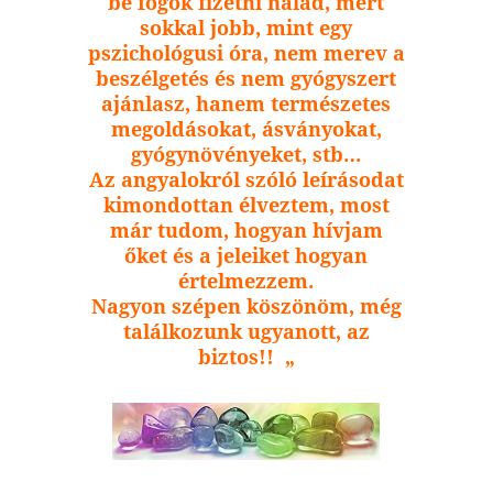
be fogok fizetni nálad, mert
sokkal jobb, mint egy
pszichológusi óra, nem merev a
beszélgetés és nem gyógyszert
ajánlasz, hanem természetes
megoldásokat, ásványokat,
gyógynövényeket, stb…
Az angyalokról szóló leírásodat
kimondottan élveztem, most
már tudom, hogyan hívjam
őket és a jeleiket hogyan
értelmezzem.
Nagyon szépen köszönöm, még
találkozunk ugyanott, az
biztos!!
„