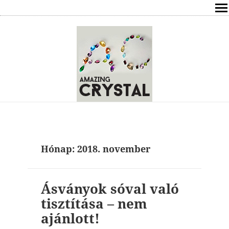
SHOP
ÍRÁSOK
ÁSVÁNYOK HATÁSAI
RÓLAM
ELÉRHETŐSÉG
Hónap:
2018. november
ONLINE GYÓGYÍTÁS,TANÁCSADÁS
FREE
Ásványok sóval való
tisztítása – nem
VÁSÁRLÁS / KOSÁR
ajánlott!