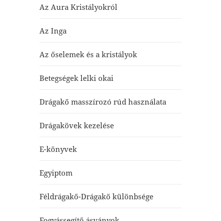
Az Aura Kristályokról
Az Inga
Az őselemek és a kristályok
Betegségek lelki okai
Drágakő masszírozó rúd használata
Drágakövek kezelése
E-könyvek
Egyiptom
Féldrágakő-Drágakő különbsége
Fogyássegítő ásványok