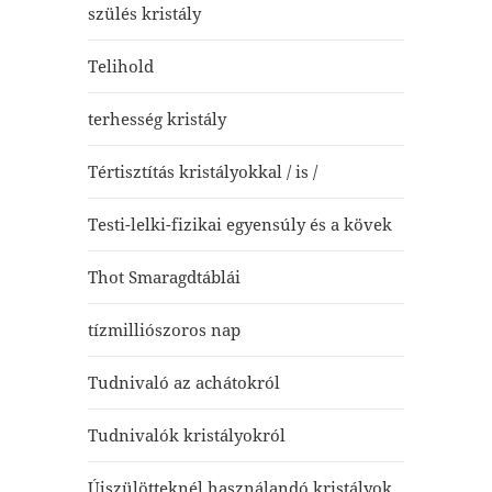
szülés kristály
Telihold
terhesség kristály
Tértisztítás kristályokkal / is /
Testi-lelki-fizikai egyensúly és a kövek
Thot Smaragdtáblái
tízmilliószoros nap
Tudnivaló az achátokról
Tudnivalók kristályokról
Újszülötteknél használandó kristályok