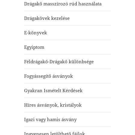
Drágakő masszírozó rúd használata
Drágakövek kezelése
E-könyvek
Egyiptom
Féldrágakő-Drágakő különbsége
Fogyássegítő ásványok
Gyakran Ismételt Kérdések
Híres ásványok, kristályok
Igazi vagy hamis ásvány
Ingyenesen letölthető fájlok