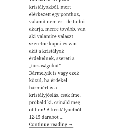
kristályokból, mert
elérkezett egy ponthoz,
valamit nem ért de tudni
akarja, merre tovább, van
aki valamire választ
szeretne kapni és van
akit a kristályok
érdekelnek, szereti a
„társaságukat”.
Bármelyik is vagy ezek
közül, ha érdekel
bármiért is a
kristályjóslás, csak íme,
próbáld ki, csináld meg
otthon! A kristályaidból
12-15 darabot …
Kristályokkal jóslás
Continue reading