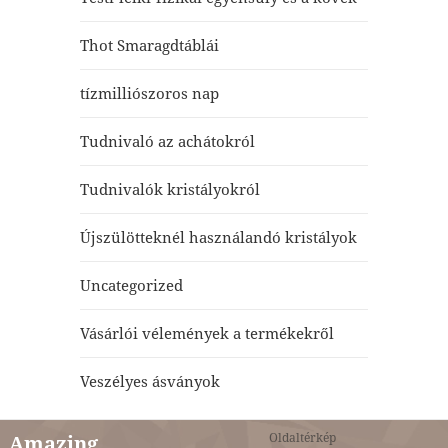
Thot Smaragdtáblái
tízmilliószoros nap
Tudnivaló az achátokról
Tudnivalók kristályokról
Újszülötteknél használandó kristályok
Uncategorized
Vásárlói vélemények a termékekről
Veszélyes ásványok
Oldaltérkép
Amazing