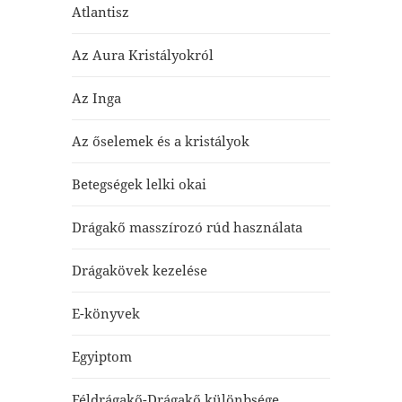
Atlantisz
Az Aura Kristályokról
Az Inga
Az őselemek és a kristályok
Betegségek lelki okai
Drágakő masszírozó rúd használata
Drágakövek kezelése
E-könyvek
Egyiptom
Féldrágakő-Drágakő különbsége