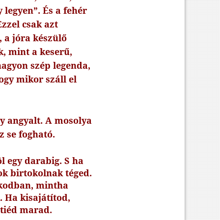
 legyen”. És a fehér
zzel csak azt
 a jóra készülő
, mint a keserű,
nagyon szép legenda,
gy mikor száll el
gy angyalt. A mosolya
 se fogható.
l egy darabig. S ha
k birtokolnak téged.
rkodban, mintha
. Ha kisajátítod,
 tiéd marad.