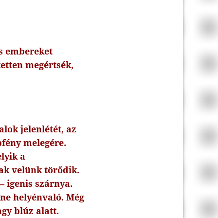
os embereket
ketten megértsék,
ok jelenlétét, az
pfény melegére.
lyik a
ak velünk törődik.
 igenis szárnya.
nne helyénvaló. Még
agy blúz alatt.