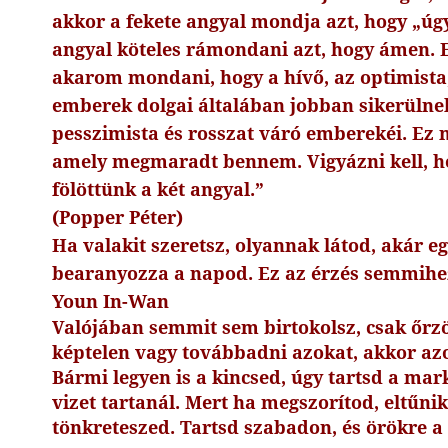
akkor a fekete angyal mondja azt, hogy „úgy
angyal köteles rámondani azt, hogy ámen. E
akarom mondani, hogy a hívő, az optimista,
emberek dolgai általában jobban sikerülnek
pesszimista és rosszat váró emberekéi. Ez 
amely megmaradt bennem. Vigyázni kell, ho
fölöttünk a két angyal.”
(Popper Péter)
Ha valakit szeretsz, olyannak látod, akár e
bearanyozza a napod. Ez az érzés semmihez
Youn In-Wan
Valójában semmit sem birtokolsz, csak őrzö
képtelen vagy továbbadni azokat, akkor azo
Bármi legyen is a kincsed, úgy tartsd a ma
vizet tartanál. Mert ha megszorítod, eltűnik
tönkreteszed. Tartsd szabadon, és örökre a