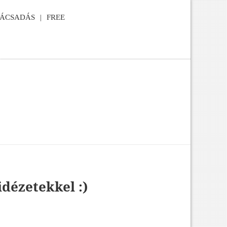
NÁCSADÁS
FREE
idézetekkel :)