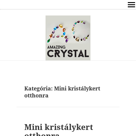
SHOP
ÍRÁSOK
ÁSVÁNYOK HATÁSAI
RÓLAM
ELÉRHETŐSÉG
Kategória:
Mini kristálykert
ONLINE GYÓGYÍTÁS,TANÁCSADÁS
otthonra
FREE
VÁSÁRLÁS / KOSÁR
Mini kristálykert
otthonra