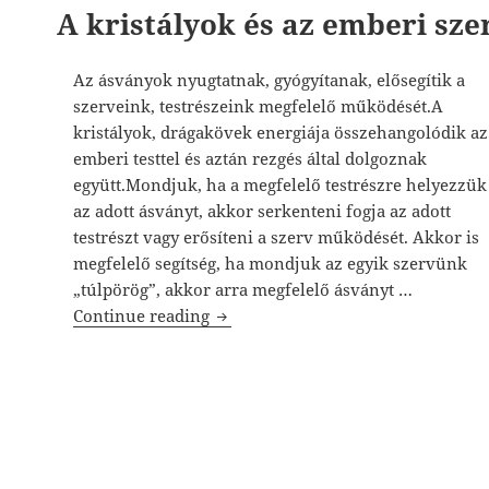
A kristályok és az emberi sze
Az ásványok nyugtatnak, gyógyítanak, elősegítik a
szerveink, testrészeink megfelelő működését.A
kristályok, drágakövek energiája összehangolódik az
emberi testtel és aztán rezgés által dolgoznak
együtt.Mondjuk, ha a megfelelő testrészre helyezzük
az adott ásványt, akkor serkenteni fogja az adott
testrészt vagy erősíteni a szerv működését. Akkor is
megfelelő segítség, ha mondjuk az egyik szervünk
„túlpörög”, akkor arra megfelelő ásványt …
A kristályok és az emberi szervek
Continue reading