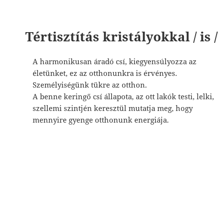
Tértisztítás kristályokkal / is /
A harmonikusan áradó csí, kiegyensúlyozza az
életünket, ez az otthonunkra is érvényes.
Személyiségünk tükre az otthon.
A benne keringő csí állapota, az ott lakók testi, lelki,
szellemi szintjén keresztül mutatja meg, hogy
mennyire gyenge otthonunk energiája.