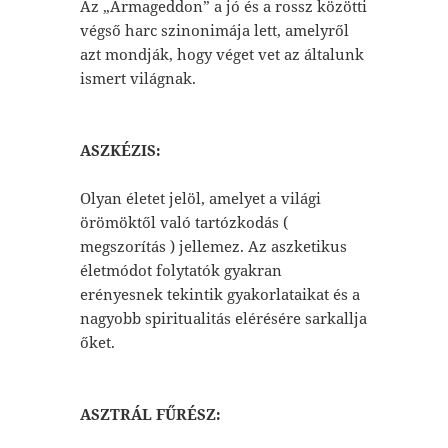
Az „Armageddon” a jó és a rossz közötti
végső harc szinonimája lett, amelyről
azt mondják, hogy véget vet az általunk
ismert világnak.
ASZKÉZIS:
Olyan életet jelöl, amelyet a világi
örömöktől való tartózkodás (
megszorítás ) jellemez. Az aszketikus
életmódot folytatók gyakran
erényesnek tekintik gyakorlataikat és a
nagyobb spiritualitás elérésére sarkallja
őket.
ASZTRÁL FŰRÉSZ: