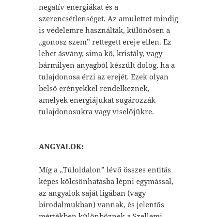
negatív energiákat és a
szerencsétlenséget. Az amulettet mindig
is védelemre használták, különösen a
„gonosz szem” rettegett ereje ellen. Ez
lehet ásvány, sima kő, kristály, vagy
bármilyen anyagból készült dolog, ha a
tulajdonosa érzi az erejét. Ezek olyan
belső erényekkel rendelkeznek,
amelyek energiájukat sugározzák
tulajdonosukra vagy viselőjükre.
ANGYALOK:
Míg a „Túloldalon” lévő összes entitás
képes kölcsönhatásba lépni egymással,
az angyalok saját ligában (vagy
birodalmukban) vannak, és jelentős
mértékben különböznek a Szellemi