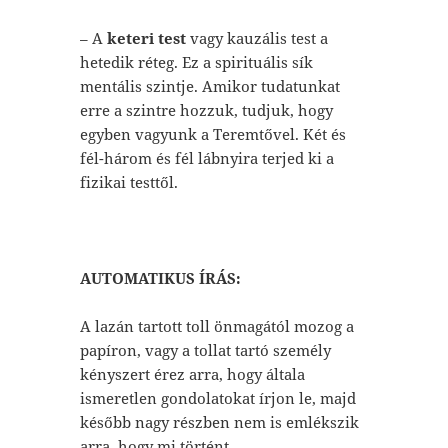
– A
keteri test
vagy kauzális test a
hetedik réteg. Ez a spirituális sík
mentális szintje. Amikor tudatunkat
erre a szintre hozzuk, tudjuk, hogy
egyben vagyunk a Teremtővel. Két és
fél-három és fél lábnyira terjed ki a
fizikai testtől.
AUTOMATIKUS ÍRÁS:
A lazán tartott toll önmagától mozog a
papíron, vagy a tollat tartó személy
kényszert érez arra, hogy általa
ismeretlen gondolatokat írjon le, majd
később nagy részben nem is emlékszik
arra, hogy mi történt.