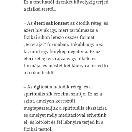
Ez a test hattól tizenkét hüvelykig terjed
a fizikai testtől.
– Az
éteri sablontest
az ötödik réteg, és
azért hívják így, mert tartalmazza a
fizikai síkon létező összes formát
„tervrajzi” formában. Inkább úgy néz
ki, mint egy fénykép negatívja. Ez az
éteri réteg tervrajza vagy tökéletes
formája, és másfél-két lábnyira terjed ki
a fizikai testtől.
– Az
égitest
a hatodik réteg, és a
spirituális sík érzelmi szintje. Ez az a
szint, amelyen keresztül
megtapasztaljuk a spirituális eksztázist,
és amelyet mély meditációval érhetünk
el, és két-két és fél lábnyira terjed ki a
fizikai testtől.