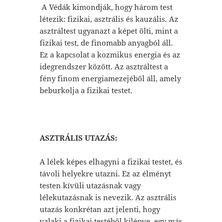
A Védák kimondják, hogy három test
létezik: fizikai, asztrális és kauzális. Az
asztráltest ugyanazt a képet ölti, mint a
fizikai test, de finomabb anyagból áll.
Ez a kapcsolat a kozmikus energia és az
idegrendszer között. Az asztráltest a
fény finom energiamezejéből áll, amely
beburkolja a fizikai testet.
ASZTRÁLIS UTAZÁS:
A lélek képes elhagyni a fizikai testet, és
távoli helyekre utazni. Ez az élményt
testen kívüli utazásnak vagy
lélekutazásnak is nevezik. Az asztrális
utazás konkrétan azt jelenti, hogy
valaki a fizikai testéből kilépve, egy más