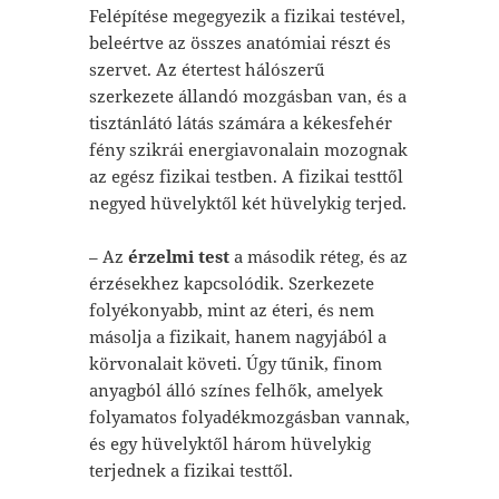
Felépítése megegyezik a fizikai testével,
beleértve az összes anatómiai részt és
szervet. Az étertest hálószerű
szerkezete állandó mozgásban van, és a
tisztánlátó látás számára a kékesfehér
fény szikrái energiavonalain mozognak
az egész fizikai testben. A fizikai testtől
negyed hüvelyktől két hüvelykig terjed.
– Az
érzelmi test
a második réteg, és az
érzésekhez kapcsolódik. Szerkezete
folyékonyabb, mint az éteri, és nem
másolja a fizikait, hanem nagyjából a
körvonalait követi. Úgy tűnik, finom
anyagból álló színes felhők, amelyek
folyamatos folyadékmozgásban vannak,
és egy hüvelyktől három hüvelykig
terjednek a fizikai testtől.