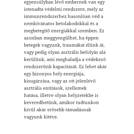
egyensúlyban lévő embernek van egy
istenadta védelmi rendszere, mely az
immunrendszerhez hasonlóan véd a
nemkívánatos betolakodókkal és a
megbetegítő energiákkal szemben. Ez
azonban meggyengülhet, ha éppen
betegek vagyunk, traumákat élünk át,
vagy pedig olyan asztrális befolyás alá
kerülünk, ami meghaladja a védekező
rendszerünk kapacitását. Ez lehet akár
egy bizonyos hely energiája,
kisugárzása, vagy az ott jelenlévő
asztrális entitások, szellemek
hatása, illetve olyan helyzetekbe is
keveredhetünk, amikor tudtunkon
kívül akár erősebb támadásnak
vagyunk kitéve.