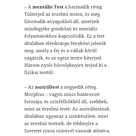
– A
mentális Test
a harmadik réteg.
Túlterjed az érzelmi testen, és még
finomabb anyagokból áll, amelyek
mindegyike gondolati és mentális
folyamatokhoz kapcsolódik. Ez a test
általában élénksárga fényként jelenik
meg, amely a fej és a vállak körül
sugárzik, és az egész testre kiterjed.
Három-nyolc hüvelyknyire terjed ki a
fizikai testtől.
– Az
asztráltest
a negyedik réteg.
Morphus – vagyis nincs határozott
formája, és színfelhőkből áll, szebbek,
mint az érzelmi testé. Az asztráltestnek
általában ugyanaz a színkészlete, mint
az érzelmi testnek, de többnyire a
Szeretet rózsa színével vannak átitatva.