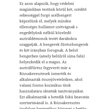
Ez azon alapszik, hogy védelmi
mágiánkban testünk körül két, szédítő
sebességgel forgó acélhengert
képzelünk el, melyek minden
ellenséges hullámot szétvágnak s
engedélyünk nélkül közeledő
asztráldémonok testét darabokra
szaggatják. A hengerek fűrészhengerek
és két irányban forognak. A belső
hengerben (amely belülről sima falú)
helyezkedik el a mágus. Az
asztrálfűrész fegyverét már a
Rózsakeresztesek ismerték és
alkalmazták összejöveteleiken, ahol
valami fontos kozmikus titok
használatára oktatták tanítványaikat.
Ezt alkalmazták a hetedik fokú beavatás
szertartásánál is. A Rózsakeresztes
irodalom hermetikus könyvei a kettős-