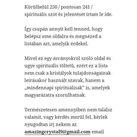
Körülbelül 250 / pontosan 241 /
spirituális szót és jelentését írtam le ide.
Így csupán annyit kell tenned, hogy
belépsz eme oldalra és megnézed a
listában azt, amelyik érdekel.
Mivel ez egy ásványokról szóló oldal és
ugye spirituális töltetű, ezért ez a lista
nem csak a kristályok tulajdonságainak
leírásakor használt szavak, hanem a
„mindennapi spirituálisak” is, amelyek
magyarázatra szorulhatnak.
Természetesen amennyiben nem találsz
valamit, vagy kérdés merül fel, kérlek
nyugodtan írj nekem az
amazingcrystal9@gmail.com
email