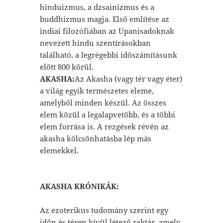
hinduizmus, a dzsainizmus és a
buddhizmus magja. Első említése az
indiai filozófiában az Upanisadoknak
nevezett hindu szentírásokban
található, a legrégebbi időszámításunk
előtt 800 körül.
AKASHA:
Az Akasha (vagy tér vagy éter)
a világ egyik természetes eleme,
amelyből minden készül. Az összes
elem közül a legalapvetőbb, és a többi
elem forrása is. A rezgések révén az
akasha kölcsönhatásba lép más
elemekkel.
AKASHA KRÓNIKÁK:
Az ezoterikus tudomány szerint egy
időn és téren kívül létező raktár, amely