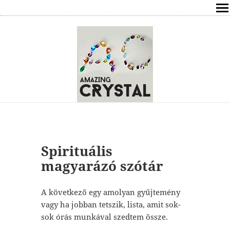
SHOP
ÍRÁSOK
ÁSVÁNYOK HATÁSAI
RÓLAM
ELÉRHETŐSÉG
Spirituális
ONLINE GYÓGYÍTÁS,TANÁCSADÁS
magyarázó szótár
FREE
A következő egy amolyan gyűjtemény
vagy ha jobban tetszik, lista, amit sok-
VÁSÁRLÁS / KOSÁR
sok órás munkával szedtem össze.