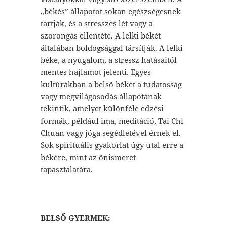
„békés” állapotot sokan egészségesnek
tartják, és a stresszes lét vagy a
szorongás ellentéte. A lelki békét
általában boldogsággal társítják. A lelki
béke, a nyugalom, a stressz hatásaitól
mentes hajlamot jelenti. Egyes
kultúrákban a belső békét a tudatosság
vagy megvilágosodás állapotának
tekintik, amelyet különféle edzési
formák, például ima, meditáció, Tai Chi
Chuan vagy jóga segédletével érnek el.
Sok spirituális gyakorlat úgy utal erre a
békére, mint az önismeret
tapasztalatára.
BELSŐ GYERMEK: