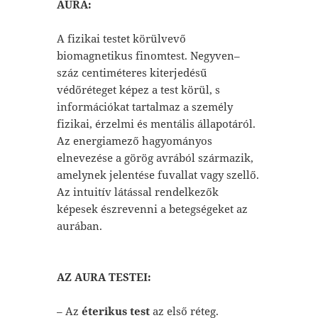
AURA:
A fizikai testet körülvevő
biomagnetikus finomtest. Negyven–
száz centiméteres kiterjedésű
védőréteget képez a test körül, s
információkat tartalmaz a személy
fizikai, érzelmi és mentális állapotáról.
Az energiamező hagyományos
elnevezése a görög avrából származik,
amelynek jelentése fuvallat vagy szellő.
Az intuitív látással rendelkezők
képesek észrevenni a betegségeket az
aurában.
AZ AURA TESTEI:
– Az
éterikus test
az első réteg.