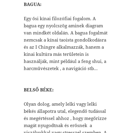
BAGUA:
Egy ősi kínai filozófiai fogalom. A
bagua egy nyolcszög aminek diagram
van mindkét oldalán. A bagua fogalmát
nemcsak a kínai taoista gondolkodásra
és az I Chingre alkalmazzák, hanem a
kínai kultúra más területein is
használják, mint például a feng shui, a
harcművészetek , a navigáció stb…
BELSŐ BÉKE:
Olyan dolog, amely lelki vagy lelki
békés állapotra utal, elegendő tudással
és megértéssel ahhoz , hogy megőrizze
magát nyugodtnak és erősnek a
viszályokkal vagy stresszel szemben. A