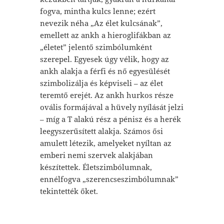
fogva, mintha kulcs lenne; ezért
nevezik néha „Az élet kulcsának”,
emellett az ankh a hieroglifákban az
„életet” jelentő szimbólumként
szerepel. Egyesek úgy vélik, hogy az
ankh alakja a férfi és nő egyesülését
szimbolizálja és képviseli – az élet
teremtő erejét. Az ankh hurkos része
ovális formájával a hüvely nyílását jelzi
– míg a T alakú rész a pénisz és a herék
leegyszerűsített alakja. Számos ősi
amulett létezik, amelyeket nyíltan az
emberi nemi szervek alakjában
készítettek. Életszimbólumnak,
ennélfogva „szerencseszimbólumnak”
tekintették őket.