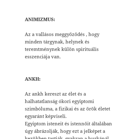
ANIMIZMUS:
Az a vallásos meggyőződés , hogy
minden tárgynak, helynek és
teremtménynek külön spirituális
esszenciája van.
ANKH:
Az ankh kereszt az élet és a
halhatatlanság ókori egyiptomi
szimbóluma, a fizikai és az örök életet
egyaránt képviseli.
Egyiptom isteneit és istennőit általában
úgy ábrázolják, hogy ezt a jelképet a
kezükben tartják, gyakran a hurkánál