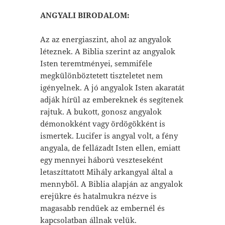
ANGYALI BIRODALOM:
Az az energiaszint, ahol az angyalok
léteznek. A Biblia szerint az angyalok
Isten teremtményei, semmiféle
megkülönböztetett tiszteletet nem
igényelnek. A jó angyalok Isten akaratát
adják hírül az embereknek és segítenek
rajtuk. A bukott, gonosz angyalok
démonokként vagy ördögökként is
ismertek. Lucifer is angyal volt, a fény
angyala, de fellázadt Isten ellen, emiatt
egy mennyei háború veszteseként
letaszíttatott Mihály arkangyal által a
mennyből. A Biblia alapján az angyalok
erejükre és hatalmukra nézve is
magasabb rendűek az embernél és
kapcsolatban állnak velük.