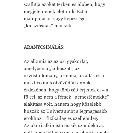
szállítja azokat térben és időben, hogy
megjelenjenek előttünk. Ezt a
manipulációt vagy képességet
„kiosztásnak” nevezik.
ARANYCSINÁLÁS:
Az alkímia az az ősi gyakorlat,
amelyben a „kohászat”, az
orvostudomány, a kémia, a vallás és a
miszticizmus ötvöződött annak
érdekében, hogy több célt érjenek el – a
fő cél, az nem a fémek „nemesfémekké”
alakítása volt, hanem hogy közelebb
hozzák az Univerzumot a legmagasabb
erőkhöz – fizikailag és szellemileg.
Az ókori alkimista másik szándéka az
volt, hogy felfedezzen egy elixírt, amely