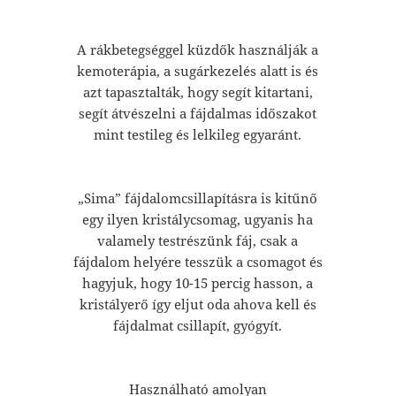
A rákbetegséggel küzdők használják a
kemoterápia, a sugárkezelés alatt is és
azt tapasztalták, hogy segít kitartani,
segít átvészelni a fájdalmas időszakot
mint testileg és lelkileg egyaránt.
„Sima” fájdalomcsillapításra is kitűnő
egy ilyen kristálycsomag, ugyanis ha
valamely testrészünk fáj, csak a
fájdalom helyére tesszük a csomagot és
hagyjuk, hogy 10-15 percig hasson, a
kristályerő így eljut oda ahova kell és
fájdalmat csillapít, gyógyít.
Használható amolyan