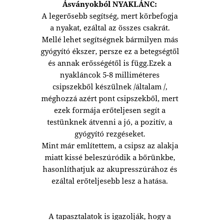
Ásványokból NYAKLÁNC:
A legerősebb segítség, mert körbefogja
a nyakat, ezáltal az összes csakrát.
Mellé lehet segítségnek bármilyen más
gyógyító ékszer, persze ez a betegségtől
és annak erősségétől is függ.Ezek a
nyakláncok 5-8 milliméteres
csipszekből készülnek /általam /,
méghozzá azért pont csipszekből, mert
ezek formája erőteljesen segít a
testünknek átvenni a jó, a pozitív, a
gyógyító rezgéseket.
Mint már említettem, a csipsz az alakja
miatt kissé beleszúródik a bőrünkbe,
hasonlíthatjuk az akupresszúrához és
ezáltal erőteljesebb lesz a hatása.
A tapasztalatok is igazolják, hogy a