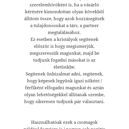
szerelemhívóként is, ha a vásárló
kérésére kimondottan olyan kövekből
állítom össze, hogy azok hozzásegítsék
a tulajdonosukat a társ, a partner
megtalálásához.
Ez esetben a kristályok segítenek
először is hogy megismerjük,
megszeressük magunkat, majd be
tudjunk fogadni másokat is az
életünkbe.
Segítenek önbizalmat adni, segítenek,
hogy képesek legyünk igazi nőként /
férfiként elfogadni magunkat és aztán
olyan lehetőségekkel állítanak szembe,
hogy sikeresen tudjunk pár választani.
Használhatóak ezek a csomagok
például fogyásra is / nagyon sok pozitív