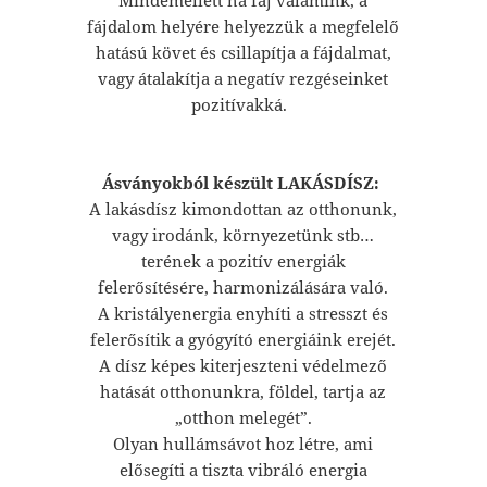
fájdalom helyére helyezzük a megfelelő
hatású követ és csillapítja a fájdalmat,
vagy átalakítja a negatív rezgéseinket
pozitívakká.
Ásványokból készült LAKÁSDÍSZ:
A lakásdísz kimondottan az otthonunk,
vagy irodánk, környezetünk stb…
terének a pozitív energiák
felerősítésére, harmonizálására való.
A kristályenergia enyhíti a stresszt és
felerősítik a gyógyító energiáink erejét.
A dísz képes kiterjeszteni védelmező
hatását otthonunkra, földel, tartja az
„otthon melegét”.
Olyan hullámsávot hoz létre, ami
elősegíti a tiszta vibráló energia