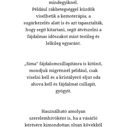
mindegyiknél.
Például rákbetegséggel küzdők
viselhetik a kemoterápia, a
sugárkezelés alatt is és azt tapasztalták,
hogy segít kitartani, segít átvészelni a
fájdalmas időszakot mint testileg és
lelkileg egyaránt.
„Sima” fájdalomcsillapításra is kitűnő,
mondjuk migrénnél például, csak
viselni kell és a kristályerő eljut oda
ahova kell és fájdalmat csillapít,
gyógyít.
Használható amolyan
szerelemhívóként is, ha a vásárló
kérésére kimondottan olyan kövekből