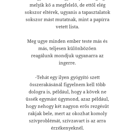
melyik kő a megfelelő, de ettől elég
sokszor eltérek, ugyanis a tapasztalatok
sokszor mást mutatnak, mint a papírra
vetett lista.
Meg ugye minden ember teste más és
más, teljesen különbözően
reagálunk mondjuk ugyanarra az
ingerre.
-Tehát egy ilyen gyógyító szett
összerakásánál figyelnem kell több
dologra is, például, hogy a kövek ne
üssék egymást úgymond, azaz például,
hogy nehogy két nagyon erős rezgésűt
rakjak bele, mert az okozhat komoly
szívproblémát, szívzavart is az arra
érzékenyeknél.