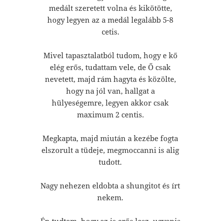
medált szeretett volna és kikötötte,
hogy legyen az a medál legalább 5-8
cetis.
Mivel tapasztalatból tudom, hogy e kő
elég erős, tudattam vele, de Ő csak
nevetett, majd rám hagyta és közölte,
hogy na jól van, hallgat a
hülyeségemre, legyen akkor csak
maximum 2 centis.
Megkapta, majd miután a kezébe fogta
elszorult a tüdeje, megmoccanni is alig
tudott.
Nagy nehezen eldobta a shungitot és írt
nekem.
Én tudtam, hogy az is erős lesz, ugyanis