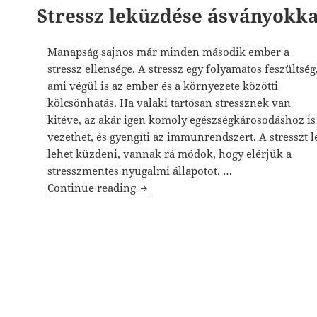
Stressz leküzdése ásványokkal
Manapság sajnos már minden második ember a
stressz ellensége. A stressz egy folyamatos feszültség
ami végül is az ember és a környezete közötti
kölcsönhatás. Ha valaki tartósan stressznek van
kitéve, az akár igen komoly egészségkárosodáshoz is
vezethet, és gyengíti az immunrendszert. A stresszt l
lehet küzdeni, vannak rá módok, hogy elérjük a
stresszmentes nyugalmi állapotot. …
Stressz leküzdése ásványokkal és z
Continue reading