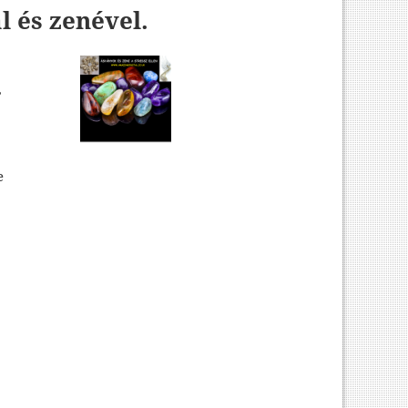
 és zenével.
,
e
enével.