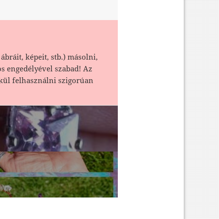
ábráit, képeit, stb.) másolni,
os engedélyével szabad! Az
kül felhasználni szigorúan