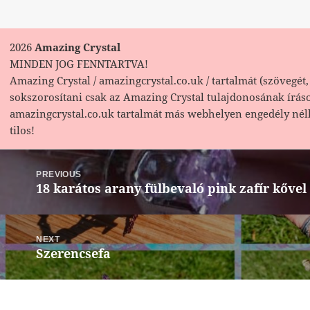
2026
Amazing Crystal
MINDEN JOG FENNTARTVA!
Amazing Crystal / amazingcrystal.co.uk / tartalmát (szövegét, 
sokszorosítani csak az Amazing Crystal tulajdonosának írás
amazingcrystal.co.uk tartalmát más webhelyen engedély nél
tilos!
Bejegyzés
navigáció
PREVIOUS
18 karátos arany fülbevaló pink zafír kővel
Previous
post:
NEXT
Szerencsefa
Next
post: