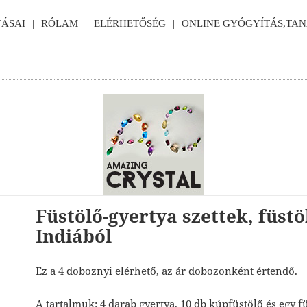
ÁSAI
RÓLAM
ELÉRHETŐSÉG
ONLINE GYÓGYÍTÁS,TA
Füstölő-gyertya szettek, füstö
Indiából
Ez a 4 doboznyi elérhető, az ár dobozonként értendő.
A tartalmuk: 4 darab gyertya, 10 db kúpfüstölő és egy fü