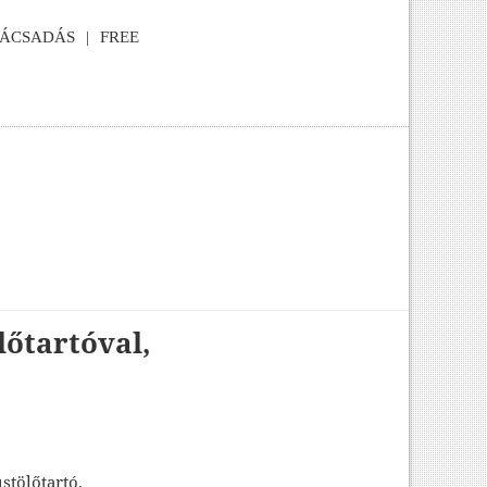
NÁCSADÁS
FREE
lőtartóval,
stölőtartó.