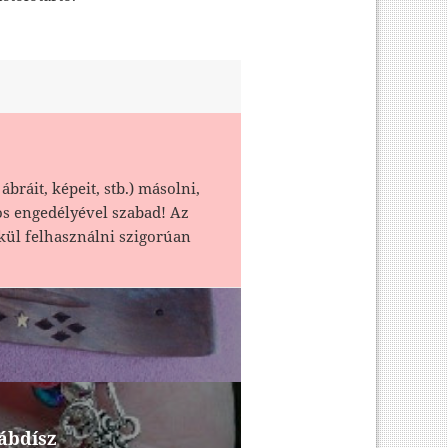
ábráit, képeit, stb.) másolni,
os engedélyével szabad! Az
kül felhasználni szigorúan
ábdísz