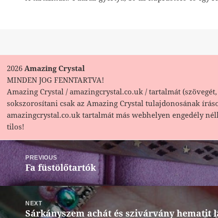
2026
Amazing Crystal
MINDEN JOG FENNTARTVA!
Amazing Crystal / amazingcrystal.co.uk / tartalmát (szövegét, 
sokszorosítani csak az Amazing Crystal tulajdonosának írás
amazingcrystal.co.uk tartalmát más webhelyen engedély nél
tilos!
Bejegyzés
navigáció
PREVIOUS
Fa füstölőtartók
Previous
post:
NEXT
Sárkányszem achát és szivárvány hematit l
Next