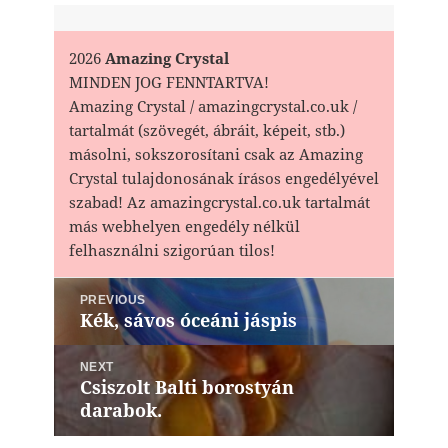
2026
Amazing Crystal
MINDEN JOG FENNTARTVA!
Amazing Crystal / amazingcrystal.co.uk /
tartalmát (szövegét, ábráit, képeit, stb.)
másolni, sokszorosítani csak az Amazing
Crystal tulajdonosának írásos engedélyével
szabad! Az amazingcrystal.co.uk tartalmát
más webhelyen engedély nélkül
felhasználni szigorúan tilos!
Bejegyzés
PREVIOUS
navigáció
Kék, sávos óceáni jáspis
Previous
post:
NEXT
Csiszolt Balti borostyán
Next
darabok.
post: