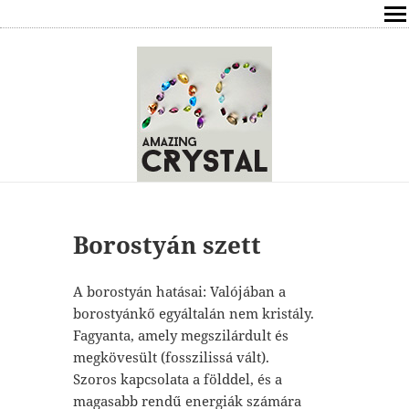
SHOP
ÍRÁSOK
ÁSVÁNYOK HATÁSAI
RÓLAM
ELÉRHETŐSÉG
Borostyán szett
ONLINE GYÓGYÍTÁS,TANÁCSADÁS
A borostyán hatásai: Valójában a
borostyánkő egyáltalán nem kristály.
FREE
Fagyanta, amely megszilárdult és
megkövesült (fosszilissá vált).
VÁSÁRLÁS / KOSÁR
Szoros kapcsolata a földdel, és a
magasabb rendű energiák számára