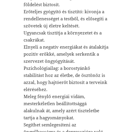
földelést biztosít.
Erőteljes gyógyító és tisztító: kivonja a
rendellenességet a testből, és elősegíti a
szövetek új életre keltését.
Ugyancsak tisztítja a környezetet és a
csakrákat.
Elnyeli a negatív energiákat és átalakítja
pozitív erőkké, amelyek serkentik a
szervezet öngyógyítását.
Pszichológiailag: a borostyánkő
stabilitást hoz az életbe, de ösztönöz is
azzal, hogy hajtóerőt biztosít a terveink
eléréséhez.
Meleg fénylő energiái vidám,
mesterkéletlen beállítottsággá
alakulnak át, amely azért tiszteletbe
tartja a hagyományokat.
Segíthet semlegesíteni az
öngyilkosságra és a depresszióra való