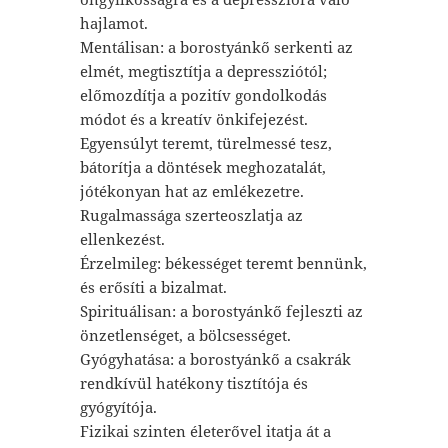
hajlamot.
Mentálisan: a borostyánkő serkenti az
elmét, megtisztítja a depressziótól;
előmozdítja a pozitív gondolkodás
módot és a kreatív önkifejezést.
Egyensúlyt teremt, türelmessé tesz,
bátorítja a döntések meghozatalát,
jótékonyan hat az emlékezetre.
Rugalmassága szerteoszlatja az
ellenkezést.
Érzelmileg: békességet teremt bennünk,
és erősíti a bizalmat.
Spirituálisan: a borostyánkő fejleszti az
önzetlenséget, a bölcsességet.
Gyógyhatása: a borostyánkő a csakrák
rendkívül hatékony tisztítója és
gyógyítója.
Fizikai szinten életerővel itatja át a