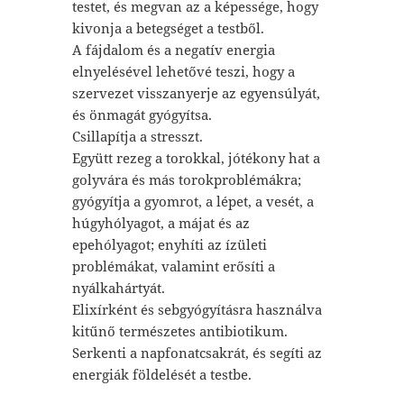
testet, és megvan az a képessége, hogy
kivonja a betegséget a testből.
A fájdalom és a negatív energia
elnyelésével lehetővé teszi, hogy a
szervezet visszanyerje az egyensúlyát,
és önmagát gyógyítsa.
Csillapítja a stresszt.
Együtt rezeg a torokkal, jótékony hat a
golyvára és más torokproblémákra;
gyógyítja a gyomrot, a lépet, a vesét, a
húgyhólyagot, a májat és az
epehólyagot; enyhíti az ízületi
problémákat, valamint erősíti a
nyálkahártyát.
Elixírként és sebgyógyításra használva
kitűnő természetes antibiotikum.
Serkenti a napfonatcsakrát, és segíti az
energiák földelését a testbe.