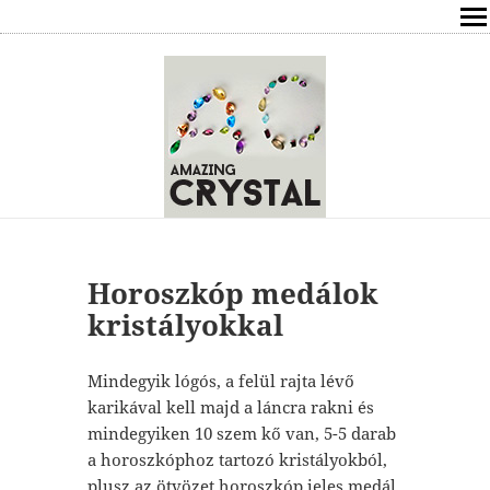
SHOP
ÍRÁSOK
ÁSVÁNYOK HATÁSAI
RÓLAM
ELÉRHETŐSÉG
Horoszkóp medálok
kristályokkal
ONLINE GYÓGYÍTÁS,TANÁCSADÁS
Mindegyik lógós, a felül rajta lévő
FREE
karikával kell majd a láncra rakni és
mindegyiken 10 szem kő van, 5-5 darab
VÁSÁRLÁS / KOSÁR
a horoszkóphoz tartozó kristályokból,
plusz az ötvözet horoszkóp jeles medál.