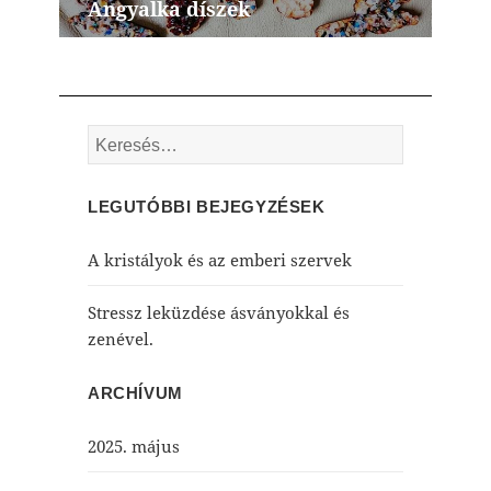
Angyalka díszek
Next
post:
Keresés:
LEGUTÓBBI BEJEGYZÉSEK
A kristályok és az emberi szervek
Stressz leküzdése ásványokkal és
zenével.
ARCHÍVUM
2025. május