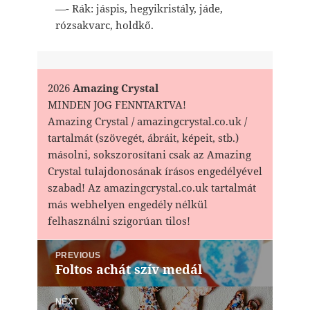
—- Rák: jáspis, hegyikristály, jáde,
rózsakvarc, holdkő.
2026
Amazing Crystal
MINDEN JOG FENNTARTVA!
Amazing Crystal / amazingcrystal.co.uk /
tartalmát (szövegét, ábráit, képeit, stb.)
másolni, sokszorosítani csak az Amazing
Crystal tulajdonosának írásos engedélyével
szabad! Az amazingcrystal.co.uk tartalmát
más webhelyen engedély nélkül
felhasználni szigorúan tilos!
Bejegyzés
PREVIOUS
navigáció
Foltos achát szív medál
Previous
post:
NEXT