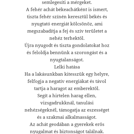
semlegesíti a mérgeket.
A fehér achát békeachátként is ismert,
tiszta fehér színén keresztül békés és
nyugtató energiát kölcsönöz, ami
megszabadítja a fej és szív területet a
nehéz terhektől.
Újra nyugodt és tiszta gondolatokat hoz
és feloldja bennünk a szorongást és a
nyugtalanságot.
Lelki hatása
Ha a lakásunkban kitesszük egy helyre,
felfogja a negatív energiákat és távol
tartja a haragot az emberektől.
Segít a hirtelen harag ellen,
vizsgadrukknál, tanulási
nehézségeknél, támogatja az eszességet
és a szakmai alkalmasságot.
Az achát geodában a gyerekek erős
nyugalmat és biztonságot találnak.