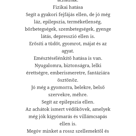
Fizikai hatása
Segít a gyakori fejfájás ellen, de jó még
láz, epilepszia, terméketlenség,
bőrbetegségek, szembetegségek, gyenge
látás, depresszió ellen is.
Erősíti a tüdőt, gyomrot, májat és az
agyat.
Emésztésélénkítő hatása is van.
Nyugalomra, biztonságra, lelki
érettségre, emberismeretre, fantáziára
ösztönöz.
Jó még a gyomorra, belekre, belső
szervekre, méhre.
Segít az epilepszia ellen.
Az achátok ismert védőkövek, amelyek
még jók kígyómarás és villámcsapás
ellen is.
Megóv minket a rossz szellemektől és