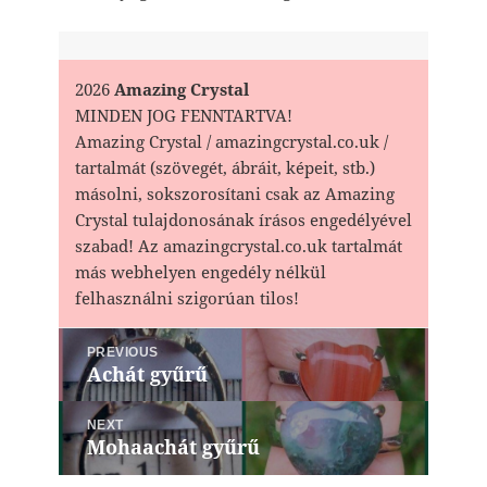
2026
Amazing Crystal
MINDEN JOG FENNTARTVA!
Amazing Crystal / amazingcrystal.co.uk /
tartalmát (szövegét, ábráit, képeit, stb.)
másolni, sokszorosítani csak az Amazing
Crystal tulajdonosának írásos engedélyével
szabad! Az amazingcrystal.co.uk tartalmát
más webhelyen engedély nélkül
felhasználni szigorúan tilos!
Bejegyzés
PREVIOUS
navigáció
Achát gyűrű
Previous
post:
NEXT
Mohaachát gyűrű
Next
post: