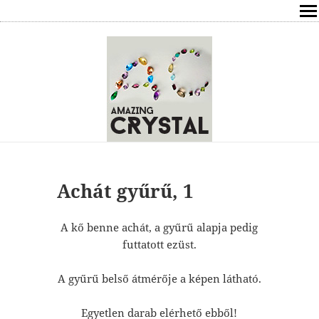
SHOP
ÍRÁSOK
ÁSVÁNYOK HATÁSAI
RÓLAM
ELÉRHETŐSÉG
Achát gyűrű, 1
ONLINE GYÓGYÍTÁS,TANÁCSADÁS
A kő benne achát, a gyűrű alapja pedig
futtatott ezüst.
FREE
A gyűrű belső átmérője a képen látható.
VÁSÁRLÁS / KOSÁR
Egyetlen darab elérhető ebből!