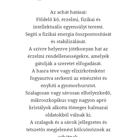
Az achát hatásai:
Földelő kő, érzelmi, fizikai és
intellektuális egyensúlyt teremt.
Segíti a fizikai energia összpontosítását
és stabilizálását.
A szívre helyezve jótékonyan hat az
érzelmi rendellenességekre, amelyek
gátolják a szeretet elfogadását.
A hasra téve vagy elixírkrémként
fogyasztva serkenti az emésztést és
enyhíti a gyomorhurutot.
Szalagosan vagy sávosan elhelyezkedő,
mikroszkopikus vagy nagyon apró
kristályok alkotta tömeges halmazai
oldatokból válnak ki.
A szalagok és a sávok jellegzetes és
tetszetős megjelenést kölcsönöznek az
achátnak.