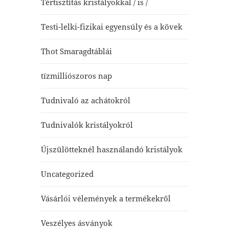
Tértisztítás kristályokkal / is /
Testi-lelki-fizikai egyensúly és a kövek
Thot Smaragdtáblái
tízmilliószoros nap
Tudnivaló az achátokról
Tudnivalók kristályokról
Újszülötteknél használandó kristályok
Uncategorized
Vásárlói vélemények a termékekről
Veszélyes ásványok