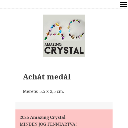
SHOP
ÍRÁSOK
ÁSVÁNYOK HATÁSAI
RÓLAM
ELÉRHETŐSÉG
Achát medál
ONLINE GYÓGYÍTÁS,TANÁCSADÁS
Mérete: 5,5 x 3,5 cm.
FREE
VÁSÁRLÁS / KOSÁR
2026
Amazing Crystal
MINDEN JOG FENNTARTVA!