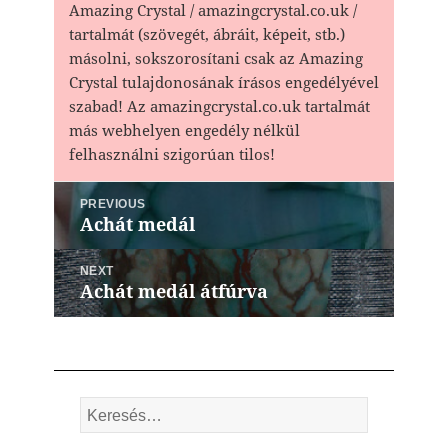
Amazing Crystal / amazingcrystal.co.uk /
tartalmát (szövegét, ábráit, képeit, stb.)
másolni, sokszorosítani csak az Amazing
Crystal tulajdonosának írásos engedélyével
szabad! Az amazingcrystal.co.uk tartalmát
más webhelyen engedély nélkül
felhasználni szigorúan tilos!
Bejegyzés
PREVIOUS
navigáció
Achát medál
Previous
post:
NEXT
Achát medál átfúrva
Next
post:
Keresés: