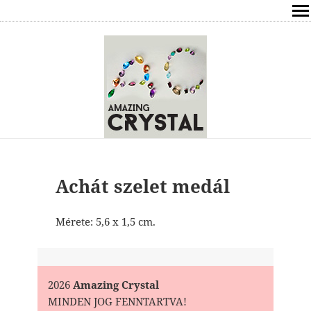
SHOP
ÍRÁSOK
ÁSVÁNYOK HATÁSAI
RÓLAM
ELÉRHETŐSÉG
Achát szelet medál
ONLINE GYÓGYÍTÁS,TANÁCSADÁS
Mérete: 5,6 x 1,5 cm.
FREE
VÁSÁRLÁS / KOSÁR
2026
Amazing Crystal
MINDEN JOG FENNTARTVA!