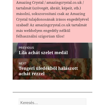
Amazing Crystal / amazingcrystal.co.uk /
tartalmát (szövegét, ábráit, képeit, stb.)
másolni, sokszorosítani csak az Amazing
Crystal tulajdonosának írásos engedélyével
szabad! Az amazingcrystal.co.uk tartalmát
más webhelyen engedély nélkül
felhasználni szigorúan tilos!
Bejegyzés
PREVIOUS
navigáció
Lila achát szelet medál
Previous
post:
NEXT
Tengeri üledékből halászott
Next
achát rézzel
post:
Keresés: