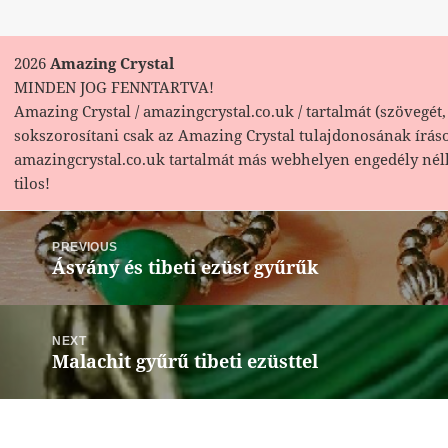
2026
Amazing Crystal
MINDEN JOG FENNTARTVA!
Amazing Crystal / amazingcrystal.co.uk / tartalmát (szövegét, 
sokszorosítani csak az Amazing Crystal tulajdonosának írás
amazingcrystal.co.uk tartalmát más webhelyen engedély nél
tilos!
Bejegyzés
navigáció
PREVIOUS
Ásvány és tibeti ezüst gyűrűk
Previous
post:
NEXT
Malachit gyűrű tibeti ezüsttel
Next
post: