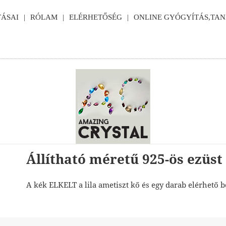
ÁSAI
RÓLAM
ELÉRHETŐSÉG
ONLINE GYÓGYÍTÁS,TA
Állítható méretű 925-ös ezüst
A kék ELKELT a lila ametiszt kő és egy darab elérhető b