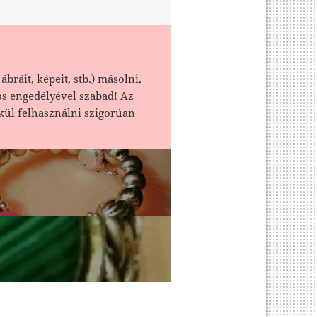
ábráit, képeit, stb.) másolni,
os engedélyével szabad! Az
kül felhasználni szigorúan