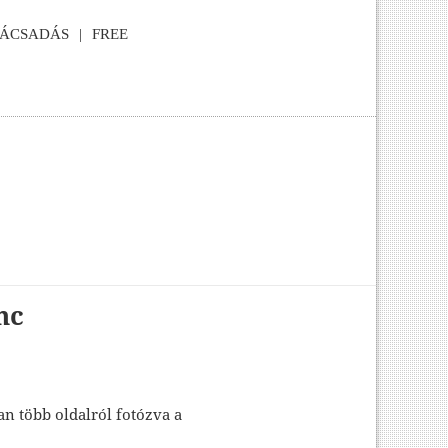
NÁCSADÁS
FREE
nc
an több oldalról fotózva a