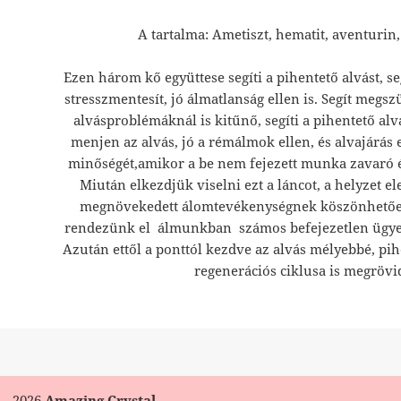
A tartalma: Ametiszt, hematit, aventurin, 
Ezen három kő együttese segíti a pihentető alvást, se
stresszmentesít, jó álmatlanság ellen is. Segít megs
alvásproblémáknál is kitűnő, segíti a pihentető al
menjen az alvás, jó a rémálmok ellen, és alvajárás el
minőségét,amikor a be nem fejezett munka zavaró é
Miután elkezdjük viselni ezt a láncot, a helyzet e
megnövekedett álomtevékenységnek köszönhetőe
rendezünk el álmunkban számos befejezetlen ügyet
Azután ettől a ponttól kezdve az alvás mélyebbé, pihe
regenerációs ciklusa is megrövi
2026
Amazing Crystal