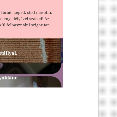
ábráit, képeit, stb.) másolni,
os engedélyével szabad! Az
kül felhasználni szigorúan
tállyal.
yaklánc