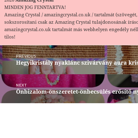
MINDEN JOG FENNTARTVA!
Amazing Crystal / amazingcrystal.co.uk / tartalmát (szövegét, 
sokszorosítani csak az Amazing Crystal tulajdonosának írás
amazingcrystal.co.uk tartalmát más webhelyen engedély nél
tilos!
Bejegyzés
navigáció
PREVIOUS
Hegyikristály nyaklánc szivárvány aura kris
Previous
post:
NEXT
Önbizalom-önszeretet-önbecsülés erősítő n
Next
post: