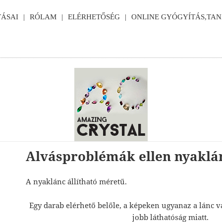
ÁSAI
RÓLAM
ELÉRHETŐSÉG
ONLINE GYÓGYÍTÁS,TA
Alvásproblémák ellen nyaklá
A nyaklánc állítható méretű.
Egy darab elérhető belőle, a képeken ugyanaz a lánc v
jobb láthatóság miatt.