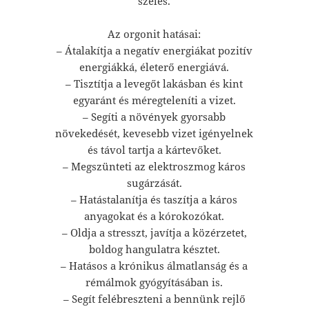
széles.
Az orgonit hatásai:
– Átalakítja a negatív energiákat pozitív
energiákká, életerő energiává.
– Tisztítja a levegőt lakásban és kint
egyaránt és méregteleníti a vizet.
– Segíti a növények gyorsabb
növekedését, kevesebb vizet igényelnek
és távol tartja a kártevőket.
– Megszünteti az elektroszmog káros
sugárzását.
– Hatástalanítja és taszítja a káros
anyagokat és a kórokozókat.
– Oldja a stresszt, javítja a közérzetet,
boldog hangulatra késztet.
– Hatásos a krónikus álmatlanság és a
rémálmok gyógyításában is.
– Segít felébreszteni a bennünk rejlő