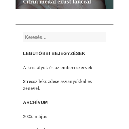
Citrin medál ezüst lánccal
Next
post:
Keresés:
LEGUTÓBBI BEJEGYZÉSEK
A kristályok és az emberi szervek
Stressz leküzdése ásványokkal és
zenével.
ARCHÍVUM
2025. május