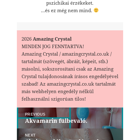
pszichikai érzékeket.
…és ez még nem mind.
2026
Amazing Crystal
MINDEN JOG FENNTARTVA!
Amazing Crystal / amazingcrystal.co.uk /
tartalmát (szövegét, ábráit, képeit, stb.)
másolni, sokszorosítani csak az Amazing
Crystal tulajdonosának írásos engedélyével
szabad! Az amazingcrystal.co.uk tartalmát
más webhelyen engedély nélkül
felhasználni szigorúan tilos!
Bejegyzés
PREVIOUS
navigáció
Akvamarin fülbevaló.
Previous
post:
NEXT