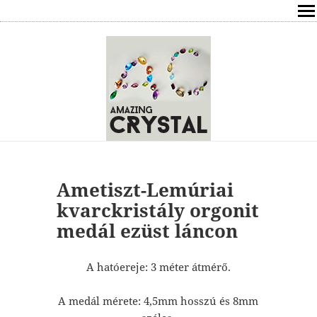
SHOP
ÍRÁSOK
ÁSVÁNYOK HATÁSAI
RÓLAM
ELÉRHETŐSÉG
Ametiszt-Lemúriai
kvarckristály orgonit
ONLINE GYÓGYÍTÁS,TANÁCSADÁS
medál ezüst láncon
FREE
A hatóereje: 3 méter átmérő.
VÁSÁRLÁS / KOSÁR
A medál mérete: 4,5mm hosszú és 8mm