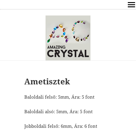
SHOP
ÍRÁSOK
ÁSVÁNYOK HATÁSAI
RÓLAM
ELÉRHETŐSÉG
Ametisztek
ONLINE GYÓGYÍTÁS,TANÁCSADÁS
Baloldali felső: 5mm, Ára: 5 font
FREE
Baloldali alsó: 5mm, Ára: 5 font
VÁSÁRLÁS / KOSÁR
Jobboldali felső: 6mm, Ára: 6 font