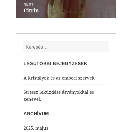
NEXT
Citrin
Next
post:
Keresés:
LEGUTÓBBI BEJEGYZÉSEK
A kristályok és az emberi szervek
Stressz leküzdése ásványokkal és
zenével.
ARCHÍVUM
2025. május