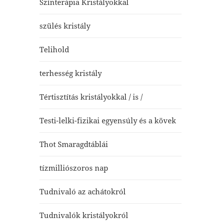
Színterápia Kristályokkal
szülés kristály
Telihold
terhesség kristály
Tértisztítás kristályokkal / is /
Testi-lelki-fizikai egyensúly és a kövek
Thot Smaragdtáblái
tízmilliószoros nap
Tudnivaló az achátokról
Tudnivalók kristályokról