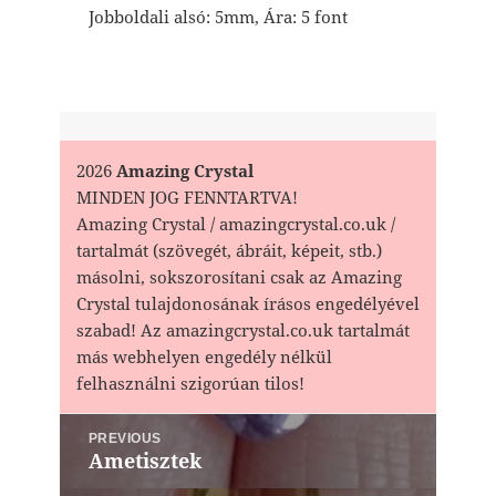
Jobboldali alsó: 5mm, Ára: 5 font
2026
Amazing Crystal
MINDEN JOG FENNTARTVA!
Amazing Crystal / amazingcrystal.co.uk /
tartalmát (szövegét, ábráit, képeit, stb.)
másolni, sokszorosítani csak az Amazing
Crystal tulajdonosának írásos engedélyével
szabad! Az amazingcrystal.co.uk tartalmát
más webhelyen engedély nélkül
felhasználni szigorúan tilos!
Bejegyzés
PREVIOUS
navigáció
Ametisztek
Previous
post: