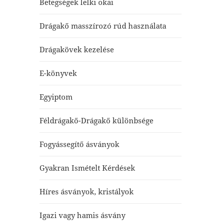
Betegségek lelki okai
Drágakő masszírozó rúd használata
Drágakövek kezelése
E-könyvek
Egyiptom
Féldrágakő-Drágakő különbsége
Fogyássegítő ásványok
Gyakran Ismételt Kérdések
Híres ásványok, kristályok
Igazi vagy hamis ásvány