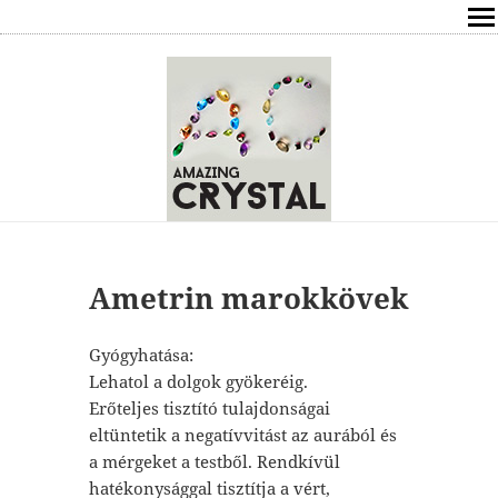
SHOP
ÍRÁSOK
ÁSVÁNYOK HATÁSAI
RÓLAM
ELÉRHETŐSÉG
Ametrin marokkövek
ONLINE GYÓGYÍTÁS,TANÁCSADÁS
Gyógyhatása:
Lehatol a dolgok gyökeréig.
FREE
Erőteljes tisztító tulajdonságai
eltüntetik a negatívvitást az aurából és
VÁSÁRLÁS / KOSÁR
a mérgeket a testből. Rendkívül
hatékonysággal tisztítja a vért,