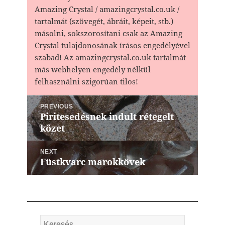
Amazing Crystal / amazingcrystal.co.uk /
tartalmát (szövegét, ábráit, képeit, stb.)
másolni, sokszorosítani csak az Amazing
Crystal tulajdonosának írásos engedélyével
szabad! Az amazingcrystal.co.uk tartalmát
más webhelyen engedély nélkül
felhasználni szigorúan tilos!
Bejegyzés
PREVIOUS
navigáció
Piritesedésnek indult rétegelt
Previous
kőzet
post:
NEXT
Füstkvarc marokkövek
Next
post:
Keresés: