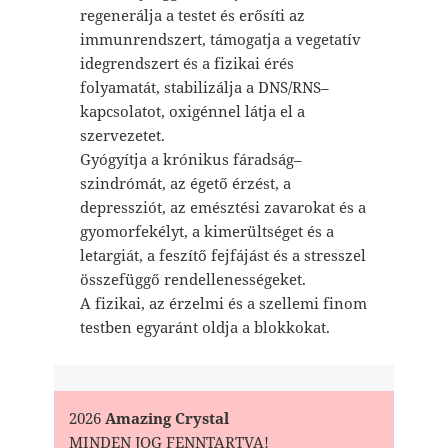
regenerálja a testet és erősíti az
immunrendszert, támogatja a vegetatív
idegrendszert és a fizikai érés
folyamatát, stabilizálja a DNS/RNS–
kapcsolatot, oxigénnel látja el a
szervezetet.
Gyógyítja a krónikus fáradság–
szindrómát, az égető érzést, a
depressziót, az emésztési zavarokat és a
gyomorfekélyt, a kimerültséget és a
letargiát, a feszítő fejfájást és a stresszel
összefüggő rendellenességeket.
A fizikai, az érzelmi és a szellemi finom
testben egyaránt oldja a blokkokat.
2026
Amazing Crystal
MINDEN JOG FENNTARTVA!