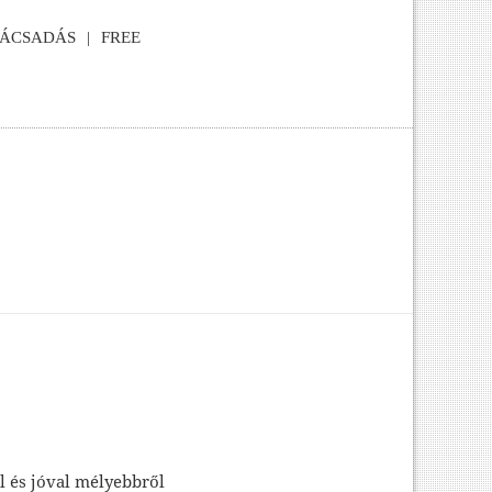
NÁCSADÁS
FREE
l és jóval mélyebbről