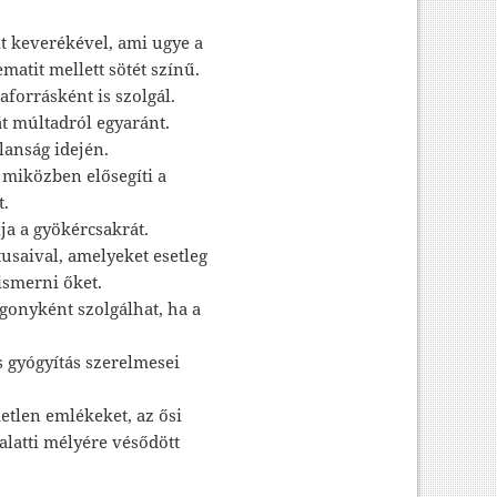
it keverékével, ami ugye a
matit mellett sötét színű.
forrásként is szolgál.
át múltadról egyaránt.
lanság idején.
, miközben elősegíti a
t.
lja a gyökércsakrát.
saival, amelyeket esetleg
ismerni őket.
gonyként szolgálhat, ha a
s gyógyítás szerelmesei
metlen emlékeket, az ősi
alatti mélyére vésődött