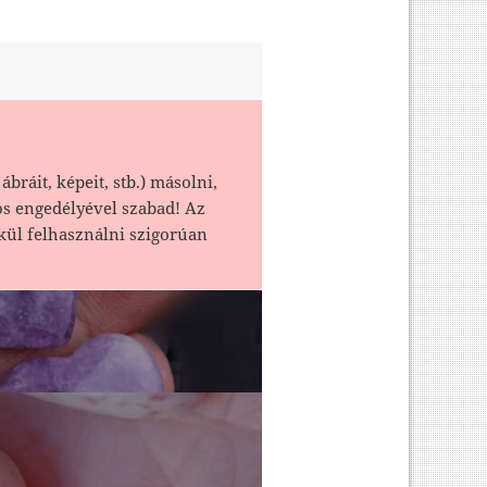
ábráit, képeit, stb.) másolni,
os engedélyével szabad! Az
kül felhasználni szigorúan