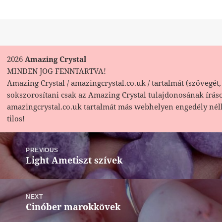
2026
Amazing Crystal
MINDEN JOG FENNTARTVA!
Amazing Crystal / amazingcrystal.co.uk / tartalmát (szövegét, 
sokszorosítani csak az Amazing Crystal tulajdonosának írás
amazingcrystal.co.uk tartalmát más webhelyen engedély nél
tilos!
Bejegyzés
navigáció
PREVIOUS
Light Ametiszt szívek
Previous
post:
NEXT
Cinóber marokkövek
Next
post: