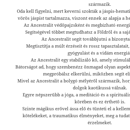
származik.
Oda kell figyelni, mert keverni szokták a jáspis-hemat
vörös jáspist tartalmazza, viszont ennek az alapja a he
Az Ancestralit védőpajzsként és megbízható energia
Segítségével többet megtudhatsz a Földről és a saj
Az Ancestralit segít továbbjutni a bizonyta
Megtisztítja a múlt érzéseit és rossz tapasztalatait
gyógyulást és a vidám energiá
Az Ancestralit egy stabilizáló kő, amely stimulá
Bátorságot ad, hogy szembenézz önmagad olyan aspektu
megpróbálsz elkerülni, miközben segít el
Mivel az Ancestralit a bolygó mélyéről származik, hor
dolgok kaotikussá válnak.
Egyre népszerűbb a jóga, a meditáció és a spirituáli
körében és ez érthető is.
Szinte mágikus erővel ássa elő és tünteti el a kelle
kötelékeket, a traumatikus élményeket, meg a tudat
érzelmeket.