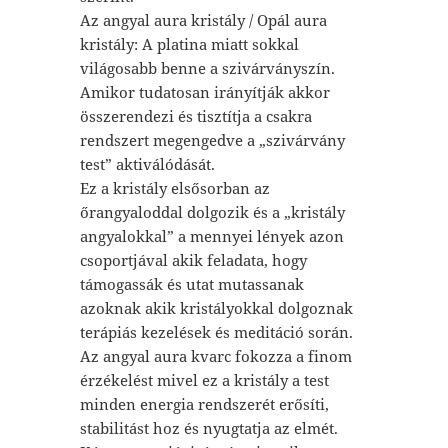
Az angyal aura kristály / Opál aura
kristály: A platina miatt sokkal
világosabb benne a szivárványszín.
Amikor tudatosan irányítják akkor
összerendezi és tisztítja a csakra
rendszert megengedve a „szivárvány
test” aktiválódását.
Ez a kristály elsősorban az
őrangyaloddal dolgozik és a „kristály
angyalokkal” a mennyei lények azon
csoportjával akik feladata, hogy
támogassák és utat mutassanak
azoknak akik kristályokkal dolgoznak
terápiás kezelések és meditáció során.
Az angyal aura kvarc fokozza a finom
érzékelést mivel ez a kristály a test
minden energia rendszerét erősíti,
stabilitást hoz és nyugtatja az elmét.