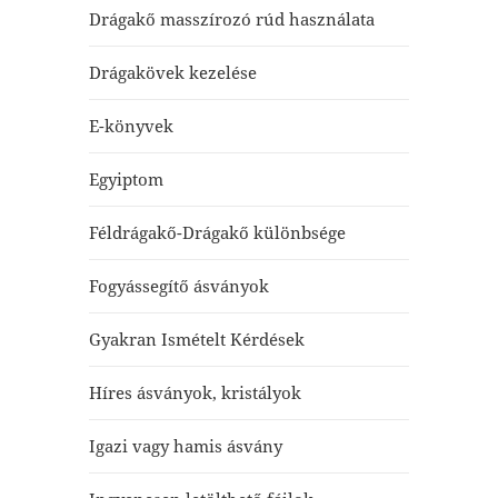
Drágakő masszírozó rúd használata
Drágakövek kezelése
E-könyvek
Egyiptom
Féldrágakő-Drágakő különbsége
Fogyássegítő ásványok
Gyakran Ismételt Kérdések
Híres ásványok, kristályok
Igazi vagy hamis ásvány