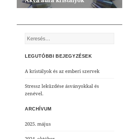
Akva aura kristályok
Next
post:
Keresés:
LEGUTÓBBI BEJEGYZÉSEK
A kristályok és az emberi szervek
Stressz leküzdése ásványokkal és
zenével.
ARCHÍVUM
2025. május
2024. október