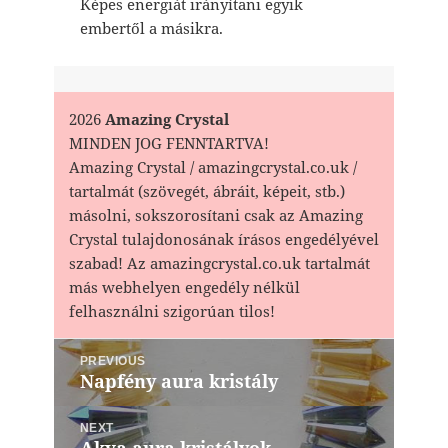
Képes energiát irányítani egyik
embertől a másikra.
2026
Amazing Crystal
MINDEN JOG FENNTARTVA!
Amazing Crystal / amazingcrystal.co.uk /
tartalmát (szövegét, ábráit, képeit, stb.)
másolni, sokszorosítani csak az Amazing
Crystal tulajdonosának írásos engedélyével
szabad! Az amazingcrystal.co.uk tartalmát
más webhelyen engedély nélkül
felhasználni szigorúan tilos!
Bejegyzés
PREVIOUS
navigáció
Napfény aura kristály
Previous
post:
NEXT