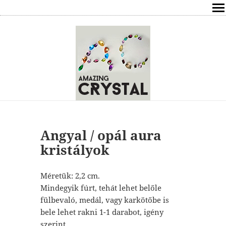
SHOP
ÍRÁSOK
ÁSVÁNYOK HATÁSAI
RÓLAM
ELÉRHETŐSÉG
Angyal / opál aura
kristályok
ONLINE GYÓGYÍTÁS,TANÁCSADÁS
Méretük: 2,2 cm.
FREE
Mindegyik fúrt, tehát lehet belőle
fülbevaló, medál, vagy karkötőbe is
VÁSÁRLÁS / KOSÁR
bele lehet rakni 1-1 darabot, igény
szerint.