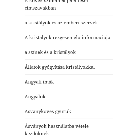
A kövek színeinek jelentései
címszavakban
a kristályok és az emberi szervek
A kristályok rezgésemelő információja
a színek és a kristályok
Állatok gyógyítása kristályokkal
Angyali imák
Angyalok
Ásványköves gyűrűk
Ásványok használatba vétele
kezdőknek