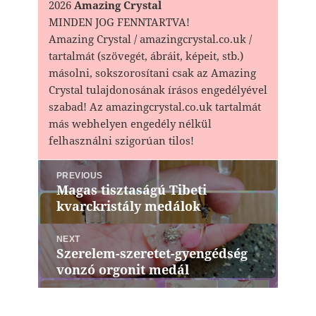
2026
Amazing Crystal
MINDEN JOG FENNTARTVA!
Amazing Crystal / amazingcrystal.co.uk /
tartalmát (szövegét, ábráit, képeit, stb.)
másolni, sokszorosítani csak az Amazing
Crystal tulajdonosának írásos engedélyével
szabad! Az amazingcrystal.co.uk tartalmát
más webhelyen engedély nélkül
felhasználni szigorúan tilos!
Bejegyzés
PREVIOUS
navigáció
Magas tisztaságú Tibeti
Previous
kvarckristály medálok
post:
NEXT
Szerelem-szeretet-gyengédség
Next
vonzó orgonit medál
post: