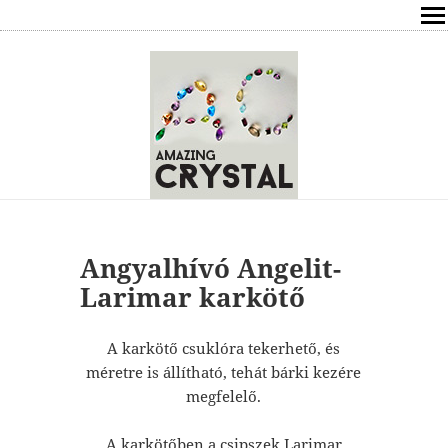
SHOP
ÍRÁSOK
ÁSVÁNYOK HATÁSAI
RÓLAM
ELÉRHETŐSÉG
Angyalhívó Angelit-
Larimar karkötő
ONLINE GYÓGYÍTÁS,TANÁCSADÁS
A karkötő csuklóra tekerhető, és
FREE
méretre is állítható, tehát bárki kezére
megfelelő.
VÁSÁRLÁS / KOSÁR
A karkötőben a csipszek Larimar