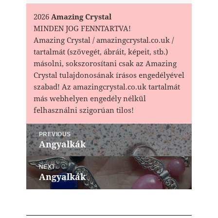
2026
Amazing Crystal
MINDEN JOG FENNTARTVA!
Amazing Crystal / amazingcrystal.co.uk /
tartalmát (szövegét, ábráit, képeit, stb.)
másolni, sokszorosítani csak az Amazing
Crystal tulajdonosának írásos engedélyével
szabad! Az amazingcrystal.co.uk tartalmát
más webhelyen engedély nélkül
felhasználni szigorúan tilos!
Bejegyzés
PREVIOUS
navigáció
Angyalkák
Previous
post:
NEXT
Angyalkák
Next
post: