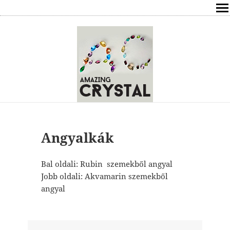
SHOP
ÍRÁSOK
ÁSVÁNYOK HATÁSAI
RÓLAM
ELÉRHETŐSÉG
Angyalkák
ONLINE GYÓGYÍTÁS,TANÁCSADÁS
Bal oldali: Rubin szemekből angyal
Jobb oldali: Akvamarin szemekből
FREE
angyal
VÁSÁRLÁS / KOSÁR