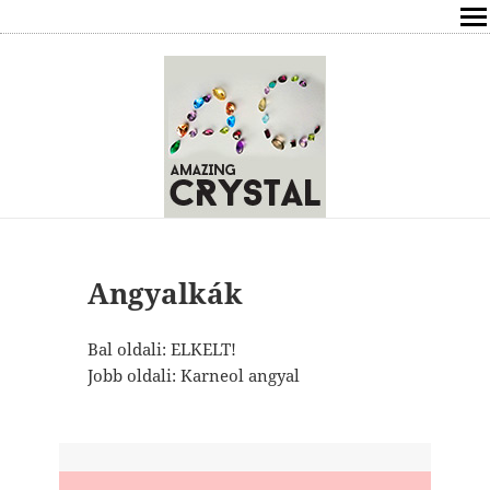
SHOP
ÍRÁSOK
ÁSVÁNYOK HATÁSAI
RÓLAM
ELÉRHETŐSÉG
Angyalkák
ONLINE GYÓGYÍTÁS,TANÁCSADÁS
Bal oldali: ELKELT!
Jobb oldali: Karneol angyal
FREE
VÁSÁRLÁS / KOSÁR