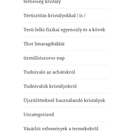
terhesség kristály
Tértisztítás kristályokkal / is /
Testi-lelki-fizikai egyensúly és a kövek
Thot Smaragdtáblái
tízmilliószoros nap
Tudnivaló az achátokról
Tudnivalók kristályokról
Újszülötteknél használandó kristályok
Uncategorized
Vásárlói vélemények a termékekről