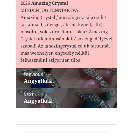
2026
Amazing Crystal
MINDEN JOG FENNTARTVA!
Amazing Crystal / amazingcrystal.co.uk /
tartalmát (szövegét, ábráit, képeit, stb.)
másolni, sokszorosítani csak az Amazing
Crystal tulajdonosának írásos engedélyével
szabad! Az amazingcrystal.co.uk tartalmát
más webhelyen engedély nélkül
felhasználni szigorúan tilos!
Bejegyzés
PREVIOUS
navigáció
Angyalkák
Previous
post:
NEXT
Angyalkák
Next
post: