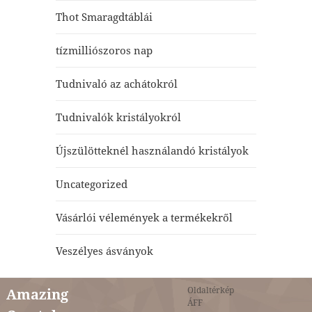
Thot Smaragdtáblái
tízmilliószoros nap
Tudnivaló az achátokról
Tudnivalók kristályokról
Újszülötteknél használandó kristályok
Uncategorized
Vásárlói vélemények a termékekről
Veszélyes ásványok
Oldaltérkép
Amazing
ÁFF