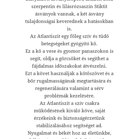
szerpentin és lilásrózsaszín Stiktit
ásványok vannak, a két ásvány
tulajdonságai keverednek a hatásokban
is.
Az Atlantiszit egy főleg szív és tüdő
betegségeket gyógyító kő.
Ez a kő a vese és gyomor panaszokon is
segít, oldja a görcsöket és segíthet a
fájdalmas időszakokat átvészelni.
Ezt a követ használják a kötőszövet és a
bőr rugalmasságának megtartására és
regenerálására valamint a sérv
problémák kezelésére.
Az Atlantiszit a szív csakra
működésének kiváló köve, saját
érzékeink és biztonságérzetünk
stabilizálásához segítséget ad.
Nyugalmat és békét hoz az életünkbe,