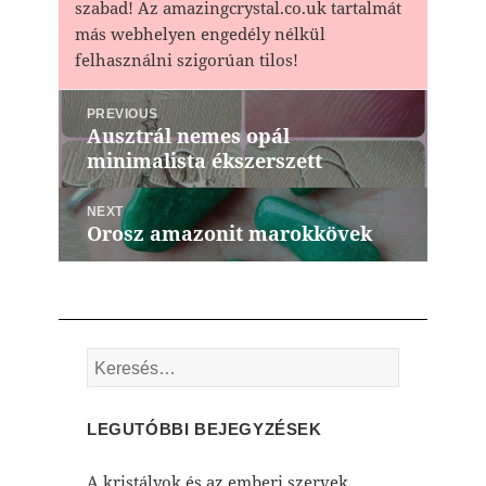
szabad! Az amazingcrystal.co.uk tartalmát
más webhelyen engedély nélkül
felhasználni szigorúan tilos!
Bejegyzés
PREVIOUS
navigáció
Ausztrál nemes opál
Previous
minimalista ékszerszett
post:
NEXT
Orosz amazonit marokkövek
Next
post:
Keresés:
LEGUTÓBBI BEJEGYZÉSEK
A kristályok és az emberi szervek