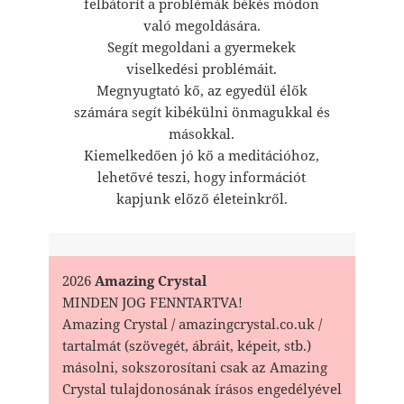
felbátorít a problémák békés módon
való megoldására.
Segít megoldani a gyermekek
viselkedési problémáit.
Megnyugtató kő, az egyedül élők
számára segít kibékülni önmagukkal és
másokkal.
Kiemelkedően jó kő a meditációhoz,
lehetővé teszi, hogy információt
kapjunk előző életeinkről.
2026
Amazing Crystal
MINDEN JOG FENNTARTVA!
Amazing Crystal / amazingcrystal.co.uk /
tartalmát (szövegét, ábráit, képeit, stb.)
másolni, sokszorosítani csak az Amazing
Crystal tulajdonosának írásos engedélyével