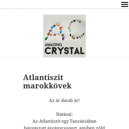
SHOP
ÍRÁSOK
ÁSVÁNYOK HATÁSAI
RÓLAM
ELÉRHETŐSÉG
Atlantiszit
marokkövek
ONLINE GYÓGYÍTÁS,TANÁCSADÁS
Az ár darab ár!
FREE
Hatásai:
VÁSÁRLÁS / KOSÁR
Az Atlantiszit egy Tanzániában
bányászott ásványcsoport, amiben zöld