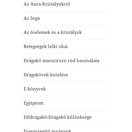
Az Aura Kristályokról
Az Inga
Az őselemek és a kristályok
Betegségek lelki okai
Drágakő masszírozó rúd használata
Drágakövek kezelése
E-könyvek
Egyiptom
Féldrágakő-Drágakő különbsége
Fogyássegítő ásványok