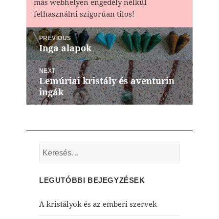
más webhelyen engedély nélkül
felhasználni szigorúan tilos!
Bejegyzés
PREVIOUS
navigáció
Inga alapok
Previous
post:
NEXT
Lemúriai kristály és aventurin
Next
ingák
post:
Keresés:
LEGUTÓBBI BEJEGYZÉSEK
A kristályok és az emberi szervek