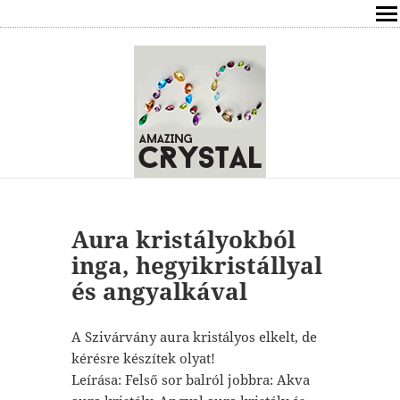
SHOP
ÍRÁSOK
ÁSVÁNYOK HATÁSAI
RÓLAM
ELÉRHETŐSÉG
Aura kristályokból
inga, hegyikristállyal
ONLINE GYÓGYÍTÁS,TANÁCSADÁS
és angyalkával
FREE
A Szivárvány aura kristályos elkelt, de
kérésre készítek olyat!
VÁSÁRLÁS / KOSÁR
Leírása: Felső sor balról jobbra: Akva