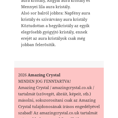
aura kristály, Angyal aura kristály és
Mennyei lila aura kristály.
Alsó sor balról jobbra: Napfény aura
kristály és szivárvány aura kristály
Köztudottan a hegyikristály az egyik
elegrősebb gyógyjtó kristály, ennek
erejét az aura kristályok csak még
jobban felerősítik.
2026
Amazing Crystal
MINDEN JOG FENNTARTVA!
Amazing Crystal / amazingcrystal.co.uk /
tartalmát (szövegét, ábráit, képeit, stb.)
másolni, sokszorosítani csak az Amazing
Crystal tulajdonosának írásos engedélyével
szabad! Az amazingcrystal.co.uk tartalmát