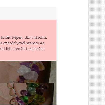
ábráit, képeit, stb.) másolni,
os engedélyével szabad! Az
kül felhasználni szigorúan