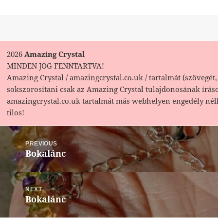
2026
Amazing Crystal
MINDEN JOG FENNTARTVA!
Amazing Crystal / amazingcrystal.co.uk / tartalmát (szövegét, 
sokszorosítani csak az Amazing Crystal tulajdonosának írás
amazingcrystal.co.uk tartalmát más webhelyen engedély nél
tilos!
Bejegyzés
navigáció
PREVIOUS
Bokalánc
Previous
post:
NEXT
Bokalánc
Next
post: