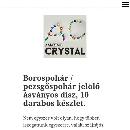
SHOP
ÍRÁSOK
ÁSVÁNYOK HATÁSAI
RÓLAM
ELÉRHETŐSÉG
Borospohár /
pezsgőspohár jelölő
ONLINE GYÓGYÍTÁS,TANÁCSADÁS
ásványos dísz, 10
darabos készlet.
FREE
VÁSÁRLÁS / KOSÁR
Nem egyszer volt olyan, hogy többen
iszogattunk egyszerre, valaki szájfájós,