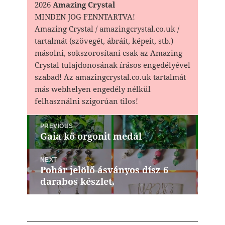
2026
Amazing Crystal
MINDEN JOG FENNTARTVA!
Amazing Crystal / amazingcrystal.co.uk /
tartalmát (szövegét, ábráit, képeit, stb.)
másolni, sokszorosítani csak az Amazing
Crystal tulajdonosának írásos engedélyével
szabad! Az amazingcrystal.co.uk tartalmát
más webhelyen engedély nélkül
felhasználni szigorúan tilos!
Bejegyzés
PREVIOUS
navigáció
Gaia kő orgonit medál
Previous
post:
NEXT
Pohár jelölő ásványos dísz 6
Next
darabos készlet.
post: