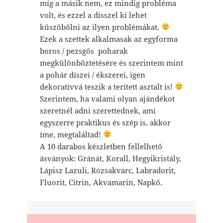
míg a másik nem, ez mindig probléma
volt, és ezzel a dísszel ki lehet
küszöbölni az ilyen problémákat.
Ezek a szettek alkalmasak az egyforma
boros / pezsgős poharak
megkülönböztetésére és szerintem mint
a pohár díszei / ékszerei, igen
dekoratívvá teszik a terített asztalt is!
Szerintem, ha valami olyan ajándékot
szeretnél adni szerettednek, ami
egyszerre praktikus és szép is, akkor
íme, megtaláltad!
A 10 darabos készletben fellelhető
ásványok: Gránát, Korall, Hegyikristály,
Lápisz Lazuli, Rózsakvarc, Labradorit,
Fluorit, Citrin, Akvamarin, Napkő.