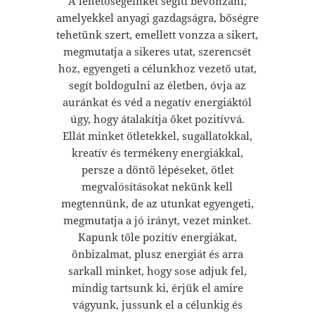
A lehetőségeinket segíti bevonzani,
amelyekkel anyagi gazdagságra, bőségre
tehetünk szert, emellett vonzza a sikert,
megmutatja a sikeres utat, szerencsét
hoz, egyengeti a célunkhoz vezető utat,
segít boldogulni az életben, óvja az
auránkat és véd a negatív energiáktól
úgy, hogy átalakítja őket pozitívvá.
Ellát minket ötletekkel, sugallatokkal,
kreatív és termékeny energiákkal,
persze a döntő lépéseket, ötlet
megvalósításokat nekünk kell
megtennünk, de az utunkat egyengeti,
megmutatja a jó irányt, vezet minket.
Kapunk tőle pozitív energiákat,
önbizalmat, plusz energiát és arra
sarkall minket, hogy sose adjuk fel,
mindig tartsunk ki, érjük el amire
vágyunk, jussunk el a célunkig és