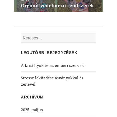
NEXT
Orgonit védelmező rendszerek
Next
post:
Keresés:
LEGUTÓBBI BEJEGYZÉSEK
A kristályok és az emberi szervek
Stressz leküzdése ásványokkal és
zenével.
ARCHÍVUM
2025. május