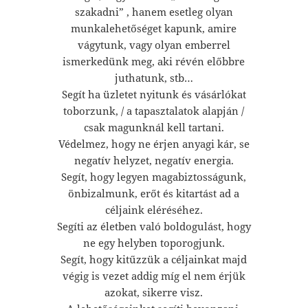
szakadni” , hanem esetleg olyan
munkalehetőséget kapunk, amire
vágytunk, vagy olyan emberrel
ismerkedünk meg, aki révén előbbre
juthatunk, stb…
Segít ha üzletet nyitunk és vásárlókat
toborzunk, / a tapasztalatok alapján /
csak magunknál kell tartani.
Védelmez, hogy ne érjen anyagi kár, se
negatív helyzet, negatív energia.
Segít, hogy legyen magabiztosságunk,
önbizalmunk, erőt és kitartást ad a
céljaink eléréséhez.
Segíti az életben való boldogulást, hogy
ne egy helyben toporogjunk.
Segít, hogy kitűzzük a céljainkat majd
végig is vezet addig míg el nem érjük
azokat, sikerre visz.