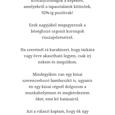
kristálycsomagok a képeken,
amelyekről a tapasztalatok kitűnőek,
92%-ig pozitívak!
Ezek nagyjából megegyeznek a
bőséghozó orgonit korongok
visszajelzéseivel.
Ha szeretnél rá karabínert, hogy táskára
vagy övre akasztható legyen, csak írj
nekem és megoldom.
Mindegyiken van egy kínai
szerencsehozó bambuszkő is, ugyanis
én egy kínai cégnél dolgozom a
munkahelyemen és megkérdeztem
őket, eme kő hatásairól.
Azt a választ kaptam, hogy ők úgy