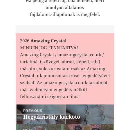
Ha pedig a fejed fáj, oda teheted, mert
amolyan általános
fájdalomcsillapítónak is megfelel.
2026
Amazing Crystal
MINDEN JOG FENNTARTVA!
Amazing Crystal / amazingcrystal.co.uk /
tartalmát (szövegét, ábráit, képeit, stb.)
másolni, sokszorosítani csak az Amazing
Crystal tulajdonosának írásos engedélyével
szabad! Az amazingcrystal.co.uk tartalmát
más webhelyen engedély nélkül
felhasználni szigorúan tilos!
Bejegyzés
PREVIOUS
navigáció
Hegyikristály karkötő
Previous
post: