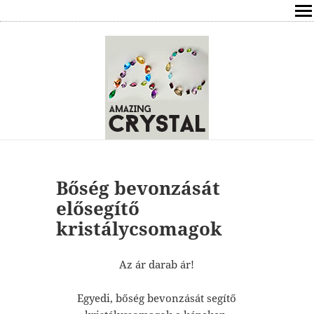
SHOP
ÍRÁSOK
ÁSVÁNYOK HATÁSAI
RÓLAM
ELÉRHETŐSÉG
Bőség bevonzását
elősegítő
ONLINE GYÓGYÍTÁS,TANÁCSADÁS
kristálycsomagok
FREE
Az ár darab ár!
VÁSÁRLÁS / KOSÁR
Egyedi, bőség bevonzását segítő