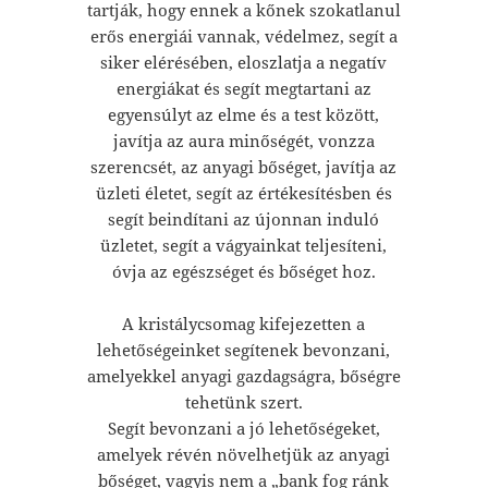
tartják, hogy ennek a kőnek szokatlanul
erős energiái vannak, védelmez, segít a
siker elérésében, eloszlatja a negatív
energiákat és segít megtartani az
egyensúlyt az elme és a test között,
javítja az aura minőségét, vonzza
szerencsét, az anyagi bőséget, javítja az
üzleti életet, segít az értékesítésben és
segít beindítani az újonnan induló
üzletet, segít a vágyainkat teljesíteni,
óvja az egészséget és bőséget hoz.
A kristálycsomag kifejezetten a
lehetőségeinket segítenek bevonzani,
amelyekkel anyagi gazdagságra, bőségre
tehetünk szert.
Segít bevonzani a jó lehetőségeket,
amelyek révén növelhetjük az anyagi
bőséget, vagyis nem a „bank fog ránk