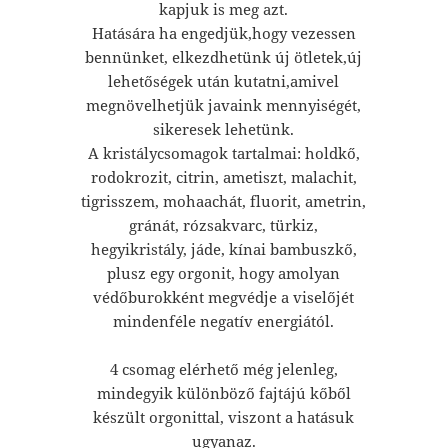
kapjuk is meg azt.
Hatására ha engedjük,hogy vezessen
bennünket, elkezdhetünk új ötletek,új
lehetőségek után kutatni,amivel
megnövelhetjük javaink mennyiségét,
sikeresek lehetünk.
A kristálycsomagok tartalmai: holdkő,
rodokrozit, citrin, ametiszt, malachit,
tigrisszem, mohaachát, fluorit, ametrin,
gránát, rózsakvarc, türkiz,
hegyikristály, jáde, kínai bambuszkő,
plusz egy orgonit, hogy amolyan
védőburokként megvédje a viselőjét
mindenféle negatív energiától.
4 csomag elérhető még jelenleg,
mindegyik különböző fajtájú kőből
készült orgonittal, viszont a hatásuk
ugyanaz.