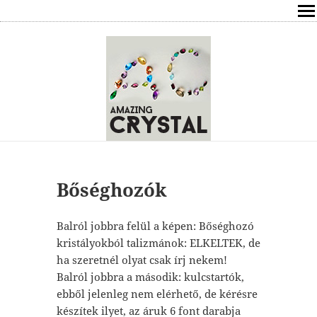
SHOP
ÍRÁSOK
ÁSVÁNYOK HATÁSAI
RÓLAM
ELÉRHETŐSÉG
Bőséghozók
ONLINE GYÓGYÍTÁS,TANÁCSADÁS
Balról jobbra felül a képen: Bőséghozó
kristályokból talizmánok: ELKELTEK, de
FREE
ha szeretnél olyat csak írj nekem!
Balról jobbra a második: kulcstartók,
VÁSÁRLÁS / KOSÁR
ebből jelenleg nem elérhető, de kérésre
készítek ilyet, az áruk 6 font darabja