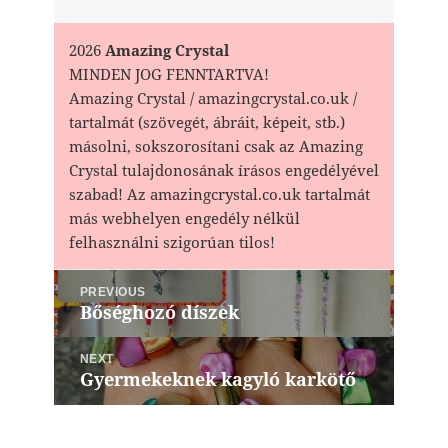
2026
Amazing Crystal
MINDEN JOG FENNTARTVA!
Amazing Crystal / amazingcrystal.co.uk /
tartalmát (szövegét, ábráit, képeit, stb.)
másolni, sokszorosítani csak az Amazing
Crystal tulajdonosának írásos engedélyével
szabad! Az amazingcrystal.co.uk tartalmát
más webhelyen engedély nélkül
felhasználni szigorúan tilos!
Bejegyzés
PREVIOUS
navigáció
Bőséghozó díszek
Previous
post:
NEXT
Gyermekeknek kagyló karkötő
Next
post: