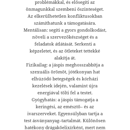
problémákkal, és elősegíti az
önmagunkkal szembeni őszinteséget.
Az elkerülhetetlen konfliktusokban
számíthatunk a támogatására.
Mentálisan: segíti a gyors gondolkodást,
növeli a szervezőkészséget és a
feladatok átlátását. Serkenti a
képzeletet, és az ötleteket tettekké
alakítja át.
Fizikailag: a jáspis meghosszabbítja a
szexuális örömöt, jótékonyan hat
elhúzódó betegségek és kórházi
kezelések idején, valamint újra
energiával tölti fel a testet.
Gyógyhatás: a jáspis támogatja a
keringési, az emésztő– és az
ivarszerveket. Egyensúlyban tartja a
test ásványanyag–tartalmát. Különösen
hatékony drágakőelixírként, mert nem