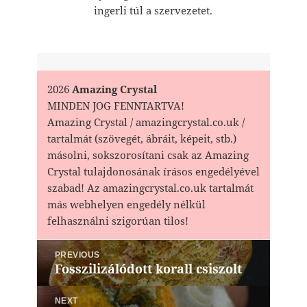
ingerli túl a szervezetet.
2026
Amazing Crystal
MINDEN JOG FENNTARTVA!
Amazing Crystal / amazingcrystal.co.uk /
tartalmát (szövegét, ábráit, képeit, stb.)
másolni, sokszorosítani csak az Amazing
Crystal tulajdonosának írásos engedélyével
szabad! Az amazingcrystal.co.uk tartalmát
más webhelyen engedély nélkül
felhasználni szigorúan tilos!
Bejegyzés
PREVIOUS
navigáció
Fosszilizálódott korall csiszolt
Previous
post:
NEXT