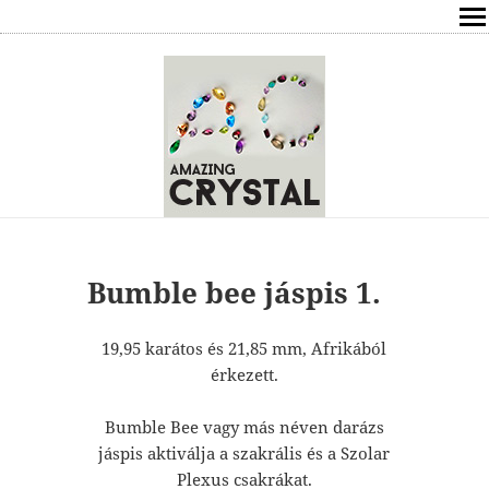
SHOP
ÍRÁSOK
ÁSVÁNYOK HATÁSAI
RÓLAM
ELÉRHETŐSÉG
Bumble bee jáspis 1.
ONLINE GYÓGYÍTÁS,TANÁCSADÁS
19,95 karátos és 21,85 mm, Afrikából
érkezett.
FREE
Bumble Bee vagy más néven darázs
VÁSÁRLÁS / KOSÁR
jáspis aktiválja a szakrális és a Szolar
Plexus csakrákat.