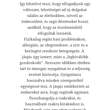
Így lehetővé teszi, hogy elfogadjunk egy
változást, lehetőséget ad új dolgokat
találni az életünkben, növeli az
önbecsülést, és segít döntéseket hozni
anélkül, hogy az érzelmeinktől
elfogultak lennénk.
Fizikailag segíta hasi problémákon,
allergián, az idegrendszer, a szív és a
keringési rendszer betegségein. A
jáspis úgy ismert, mint a „legkiválóbb
gondoskodó”. Stresszes időkben életben
tart és támogat; nyugalmat és a teljesség
érzését biztosítja. Gyógyításra
használva minden szempontból
egységessé tesz. A jáspis emlékezteti az
embereket arra, hogy segítsék egymást.
Összehangolja a csakrákat, és
használható csakra kirakáshoz is.
Mindegyik szín egy adott csakrának