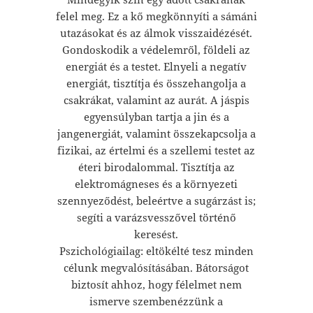
felel meg. Ez a kő megkönnyíti a sámáni
utazásokat és az álmok visszaidézését.
Gondoskodik a védelemről, földeli az
energiát és a testet. Elnyeli a negatív
energiát, tisztítja és összehangolja a
csakrákat, valamint az aurát. A jáspis
egyensúlyban tartja a jin és a
jangenergiát, valamint összekapcsolja a
fizikai, az értelmi és a szellemi testet az
éteri birodalommal. Tisztítja az
elektromágneses és a környezeti
szennyeződést, beleértve a sugárzást is;
segíti a varázsvesszővel történő
keresést.
Pszichológiailag: eltökélté tesz minden
célunk megvalósításában. Bátorságot
biztosít ahhoz, hogy félelmet nem
ismerve szembenézzünk a