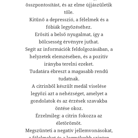
összpontosítást, és az elme újjászületik
tőle.
Kitűnő a depresszió, a félelmek és a
fóbiák legyőzéséhez.
Erősíti a belső nyugalmat, így a
bölcsesség érvényre juthat.
Segít az információk feldolgozásában, a
helyzetek elemzésében, és a pozitív
irányba terelni ezeket.
Tudatára ébreszt a magasabb rendű
tudatnak.
A citrinből készült medál viselése
legyőzi azt a nehézséget, amelyet a
gondolatok és az érzések szavakba
öntése okoz.
Érzelmileg: a citrin fokozza az
életörömöt.
Megszünteti a negatív jellemvonásokat,
a félelmeket és a legmélyebb szinten