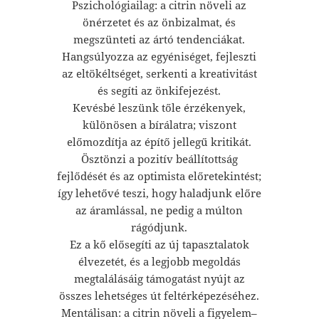
Pszichológiailag: a citrin növeli az
önérzetet és az önbizalmat, és
megszünteti az ártó tendenciákat.
Hangsúlyozza az egyéniséget, fejleszti
az eltökéltséget, serkenti a kreativitást
és segíti az önkifejezést.
Kevésbé leszünk tőle érzékenyek,
különösen a bírálatra; viszont
előmozdítja az építő jellegű kritikát.
Ösztönzi a pozitív beállítottság
fejlődését és az optimista előretekintést;
így lehetővé teszi, hogy haladjunk előre
az áramlással, ne pedig a múlton
rágódjunk.
Ez a kő elősegíti az új tapasztalatok
élvezetét, és a legjobb megoldás
megtalálásáig támogatást nyújt az
összes lehetséges út feltérképezéséhez.
Mentálisan: a citrin növeli a figyelem–