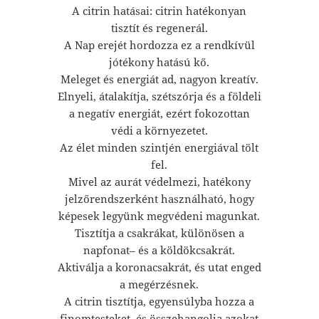
A citrin hatásai: citrin hatékonyan
tisztít és regenerál.
A Nap erejét hordozza ez a rendkívül
jótékony hatású kő.
Meleget és energiát ad, nagyon kreatív.
Elnyeli, átalakítja, szétszórja és a földeli
a negatív energiát, ezért fokozottan
védi a környezetet.
Az élet minden szintjén energiával tölt
fel.
Mivel az aurát védelmezi, hatékony
jelzőrendszerként használható, hogy
képesek legyünk megvédeni magunkat.
Tisztítja a csakrákat, különösen a
napfonat– és a köldökcsakrát.
Aktiválja a koronacsakrát, és utat enged
a megérzésnek.
A citrin tisztítja, egyensúlyba hozza a
finomtesteket, és összehangolja azokat