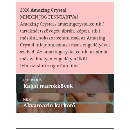
2026
Amazing Crystal
MINDEN JOG FENNTARTVA!
Amazing Crystal / amazingcrystal.co.uk /
tartalmát (szövegét, ábráit, képeit, stb.)
másolni, sokszorosítani csak az Amazing
Crystal tulajdonosának írásos engedélyével
szabad! Az amazingcrystal.co.uk tartalmát
más webhelyen engedély nélkül
felhasználni szigorúan tilos!
Bejegyzés
PREVIOUS
navigáció
Kalcit marokkövek
Previous
post:
NEXT
Akvamarin karkötő
Next
post: