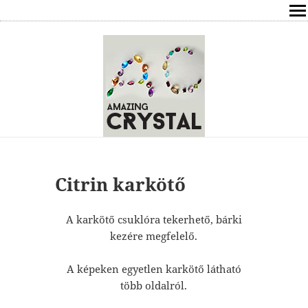
SHOP
ÍRÁSOK
ÁSVÁNYOK HATÁSAI
RÓLAM
ELÉRHETŐSÉG
Citrin karkötő
ONLINE GYÓGYÍTÁS,TANÁCSADÁS
A karkötő csuklóra tekerhető, bárki
kezére megfelelő.
FREE
A képeken egyetlen karkötő látható
VÁSÁRLÁS / KOSÁR
több oldalról.