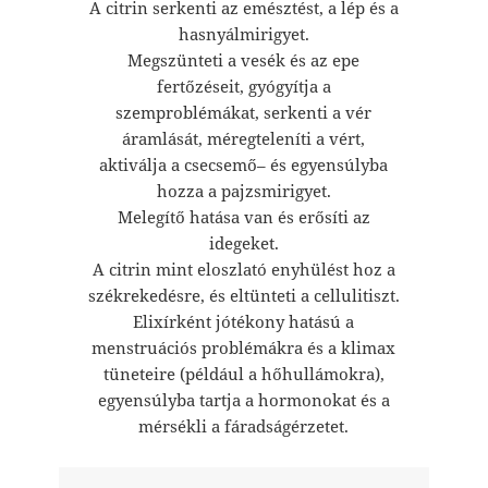
A citrin serkenti az emésztést, a lép és a
hasnyálmirigyet.
Megszünteti a vesék és az epe
fertőzéseit, gyógyítja a
szemproblémákat, serkenti a vér
áramlását, méregteleníti a vért,
aktiválja a csecsemő– és egyensúlyba
hozza a pajzsmirigyet.
Melegítő hatása van és erősíti az
idegeket.
A citrin mint eloszlató enyhülést hoz a
székrekedésre, és eltünteti a cellulitiszt.
Elixírként jótékony hatású a
menstruációs problémákra és a klimax
tüneteire (például a hőhullámokra),
egyensúlyba tartja a hormonokat és a
mérsékli a fáradságérzetet.