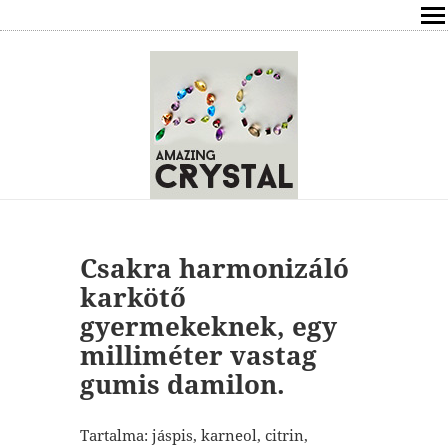
SHOP
ÍRÁSOK
ÁSVÁNYOK HATÁSAI
RÓLAM
ELÉRHETŐSÉG
Csakra harmonizáló
karkötő
ONLINE GYÓGYÍTÁS,TANÁCSADÁS
gyermekeknek, egy
milliméter vastag
FREE
gumis damilon.
VÁSÁRLÁS / KOSÁR
Tartalma: jáspis, karneol, citrin,