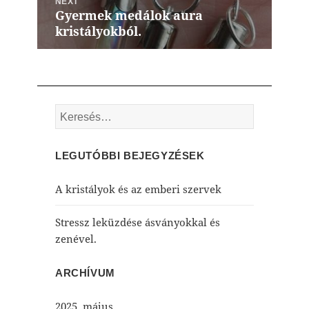
NEXT
Gyermek medálok aura
Next
kristályokból.
post:
Keresés:
LEGUTÓBBI BEJEGYZÉSEK
A kristályok és az emberi szervek
Stressz leküzdése ásványokkal és
zenével.
ARCHÍVUM
2025. május