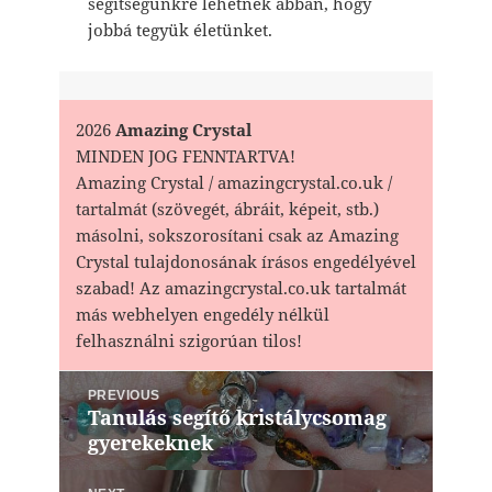
segítségünkre lehetnek abban, hogy
jobbá tegyük életünket.
2026
Amazing Crystal
MINDEN JOG FENNTARTVA!
Amazing Crystal / amazingcrystal.co.uk /
tartalmát (szövegét, ábráit, képeit, stb.)
másolni, sokszorosítani csak az Amazing
Crystal tulajdonosának írásos engedélyével
szabad! Az amazingcrystal.co.uk tartalmát
más webhelyen engedély nélkül
felhasználni szigorúan tilos!
Bejegyzés
PREVIOUS
navigáció
Tanulás segítő kristálycsomag
Previous
gyerekeknek
post: