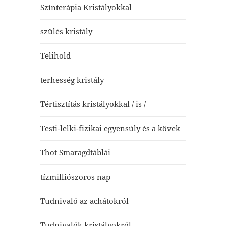
Színterápia Kristályokkal
szülés kristály
Telihold
terhesség kristály
Tértisztítás kristályokkal / is /
Testi-lelki-fizikai egyensúly és a kövek
Thot Smaragdtáblái
tízmilliószoros nap
Tudnivaló az achátokról
Tudnivalók kristályokról