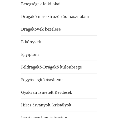
Betegségek lelki okai
Drágakő masszírozó rúd használata
Drágakövek kezelése
E-könyvek
Egyiptom
Féldrágakő-Drágakő különbsége
Fogyássegítő ásványok
Gyakran Ismételt Kérdések
Híres ásványok, kristályok
Igazi vagy hamis ásvány